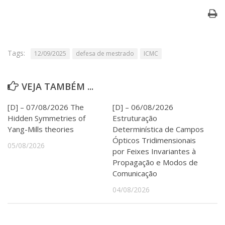
Serviços
Bibliotecas
Apoio ao Estudante
Segurança, Trânsito e Prevenção
RH, Administrativo e Financeiro
Tags:
12/09/2025
defesa de mestrado
ICMC
Outros serviços
Comunicação
VEJA TAMBÉM ...
Assessorias e Mídias
Aplicativos e Sites
[D] – 07/08/2026 The
[D] – 06/08/2026
Jornal da USP
Hidden Symmetries of
Estruturação
Agenda de Eventos
Yang-Mills theories
Determinística de Campos
Defesa de Teses
Ópticos Tridimensionais
05/08/2026
por Feixes Invariantes à
Propagação e Modos de
Comunicação
04/08/2026