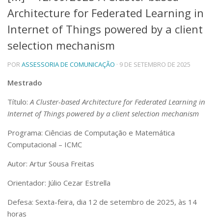
Architecture for Federated Learning in
Telefones e Mapas
Pessoas
Internet of Things powered by a client
Ensino
selection mechanism
Graduação
Pós-Graduação
POR
ASSESSORIA DE COMUNICAÇÃO
· 9 DE SETEMBRO DE 2025
Educação a distância
Cursos de Extensão
Mestrado
Pesquisa e Inovação
Título:
A Cluster-based Architecture for Federated Learning in
Linhas de Pesquisa
Internet of Things powered by a client selection mechanism
Centros, Núcleos e Projetos em Rede
Pós-doutorado
Programa: Ciências de Computação e Matemática
Iniciação Científica
Computacional – ICMC
Transferência de Tecnologia
Empresas Juniores
Autor: Artur Sousa Freitas
Extensão à Comunidade
Orientador: Júlio Cezar Estrella
Projetos, Programas e Cursos
Artes, Cultura e Esportes
Defesa: Sexta-feira, dia 12 de setembro de 2025, às 14
Museus e Espaços Interativos
horas