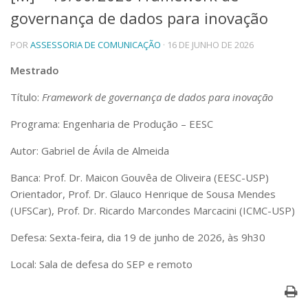
governança de dados para inovação
Telefones e Mapas
Pessoas
POR
ASSESSORIA DE COMUNICAÇÃO
· 16 DE JUNHO DE 2026
Ensino
Graduação
Mestrado
Pós-Graduação
Título:
Framework de governança de dados para inovação
Educação a distância
Cursos de Extensão
Programa: Engenharia de Produção – EESC
Pesquisa e Inovação
Autor: Gabriel de Ávila de Almeida
Linhas de Pesquisa
Centros, Núcleos e Projetos em Rede
Banca: Prof. Dr. Maicon Gouvêa de Oliveira (EESC-USP)
Pós-doutorado
Orientador, Prof. Dr. Glauco Henrique de Sousa Mendes
Iniciação Científica
(UFSCar), Prof. Dr. Ricardo Marcondes Marcacini (ICMC-USP)
Transferência de Tecnologia
Empresas Juniores
Defesa: Sexta-feira, dia 19 de junho de 2026, às 9h30
Extensão à Comunidade
Local: Sala de defesa do SEP e remoto
Projetos, Programas e Cursos
Artes, Cultura e Esportes
Museus e Espaços Interativos