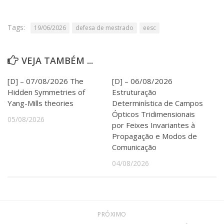
Serviços
Bibliotecas
Tags:
19/06/2026
defesa de mestrado
eesc
Apoio ao Estudante
Segurança, Trânsito e Prevenção
RH, Administrativo e Financeiro
VEJA TAMBÉM ...
Outros serviços
Comunicação
[D] – 07/08/2026 The
[D] – 06/08/2026
Assessorias e Mídias
Hidden Symmetries of
Estruturação
Aplicativos e Sites
Yang-Mills theories
Determinística de Campos
Jornal da USP
Ópticos Tridimensionais
05/08/2026
Agenda de Eventos
por Feixes Invariantes à
Defesa de Teses
Propagação e Modos de
Comunicação
04/08/2026
PRÓXIMO