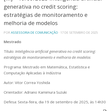
generativa no credit scoring:
Telefones e Mapas
Pessoas
estratégias de monitoramento e
Ensino
melhoria de modelos
Graduação
Pós-Graduação
POR
ASSESSORIA DE COMUNICAÇÃO
· 17 DE SETEMBRO DE 2025
Educação a distância
Cursos de Extensão
Mestrado
Pesquisa e Inovação
Título:
Inteligência artificial generativa no credit scoring:
Linhas de Pesquisa
estratégias de monitoramento e melhoria de modelos
Centros, Núcleos e Projetos em Rede
Pós-doutorado
Programa: Mestrado em Matemática, Estatística e
Iniciação Científica
Computação Aplicadas à Indústria
Transferência de Tecnologia
Empresas Juniores
Autor: Vitor Correa Yoshida
Extensão à Comunidade
Orientador: Adriano Kamimura Suzuki
Projetos, Programas e Cursos
Artes, Cultura e Esportes
Defesa: Sexta-feira, dia 19 de setembro de 2025, às 14h30
Museus e Espaços Interativos