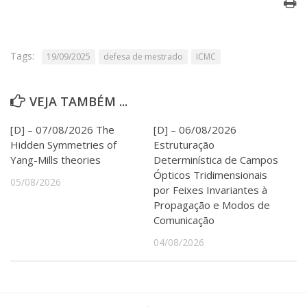
Serviços
Bibliotecas
Apoio ao Estudante
Tags:
Segurança, Trânsito e Prevenção
19/09/2025
defesa de mestrado
ICMC
RH, Administrativo e Financeiro
Outros serviços
VEJA TAMBÉM ...
Comunicação
Assessorias e Mídias
[D] – 07/08/2026 The
[D] – 06/08/2026
Aplicativos e Sites
Hidden Symmetries of
Estruturação
Jornal da USP
Yang-Mills theories
Determinística de Campos
Agenda de Eventos
Ópticos Tridimensionais
05/08/2026
Defesa de Teses
por Feixes Invariantes à
Propagação e Modos de
Comunicação
04/08/2026