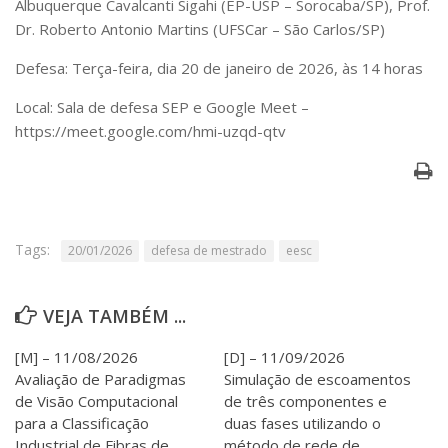
Albuquerque Cavalcanti Sigahi (EP-USP – Sorocaba/SP), Prof.
Serviços
Dr. Roberto Antonio Martins (UFSCar – São Carlos/SP)
Bibliotecas
Apoio ao Estudante
Defesa: Terça-feira, dia 20 de janeiro de 2026, às 14 horas
Segurança, Trânsito e Prevenção
RH, Administrativo e Financeiro
Local: Sala de defesa SEP e Google Meet –
Outros serviços
https://meet.google.com/hmi-uzqd-qtv
Comunicação
Assessorias e Mídias
Aplicativos e Sites
Jornal da USP
Agenda de Eventos
Tags:
20/01/2026
defesa de mestrado
eesc
Defesa de Teses
VEJA TAMBÉM ...
[M] – 11/08/2026
[D] – 11/09/2026
Avaliação de Paradigmas
Simulação de escoamentos
de Visão Computacional
de três componentes e
para a Classificação
duas fases utilizando o
Industrial de Fibras de
método de rede de