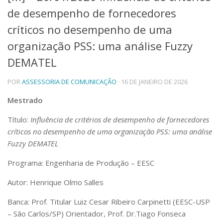
de desempenho de fornecedores
Telefones e Mapas
Pessoas
críticos no desempenho de uma
Ensino
organização PSS: uma análise Fuzzy
Graduação
DEMATEL
Pós-Graduação
Educação a distância
Cursos de Extensão
POR
ASSESSORIA DE COMUNICAÇÃO
· 16 DE JANEIRO DE 2026
Pesquisa e Inovação
Mestrado
Linhas de Pesquisa
Título:
Influência de critérios de desempenho de fornecedores
Centros, Núcleos e Projetos em Rede
críticos no desempenho de uma organização PSS: uma análise
Pós-doutorado
Iniciação Científica
Fuzzy DEMATEL
Transferência de Tecnologia
Programa: Engenharia de Produção – EESC
Empresas Juniores
Extensão à Comunidade
Autor: Henrique Olmo Salles
Projetos, Programas e Cursos
Banca: Prof. Titular Luiz Cesar Ribeiro Carpinetti (EESC-USP
Artes, Cultura e Esportes
– São Carlos/SP) Orientador, Prof. Dr.Tiago Fonseca
Museus e Espaços Interativos