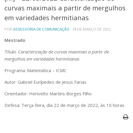
curvas maximais a partir de mergulhos
Telefones e Mapas
Pessoas
em variedades hermitianas
Ensino
POR
ASSESSORIA DE COMUNICAÇÃO
· 18 DE MARÇO DE 2022
Graduação
Pós-Graduação
Mestrado
Educação a distância
Cursos de Extensão
Título:
Caracterização de curvas maximais a partir de
Pesquisa e Inovação
mergulhos em variedades hermitianas
Linhas de Pesquisa
Programa: Matemática – ICMC
Centros, Núcleos e Projetos em Rede
Pós-doutorado
Autor: Gabriel Eurípedes de Jesus Farias
Iniciação Científica
Transferência de Tecnologia
Orientador: Herivelto Martins Borges Filho
Empresas Juniores
Defesa: Terça-feira, dia 22 de março de 2022, às 10 horas
Extensão à Comunidade
Projetos, Programas e Cursos
Artes, Cultura e Esportes
Museus e Espaços Interativos