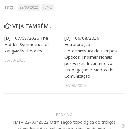
Serviços
Tags:
22/03/2022
ICMC
Bibliotecas
Apoio ao Estudante
Segurança, Trânsito e Prevenção
VEJA TAMBÉM ...
RH, Administrativo e Financeiro
Outros serviços
[D] – 07/08/2026 The
[D] – 06/08/2026
Comunicação
Hidden Symmetries of
Estruturação
Yang-Mills theories
Determinística de Campos
Assessorias e Mídias
Ópticos Tridimensionais
Aplicativos e Sites
05/08/2026
por Feixes Invariantes à
Jornal da USP
Propagação e Modos de
Agenda de Eventos
Comunicação
Defesa de Teses
04/08/2026
PRÓXIMO
[M] – 22/03/2022 Otimização topológica de treliças
considerando o colapso progressivo devido às