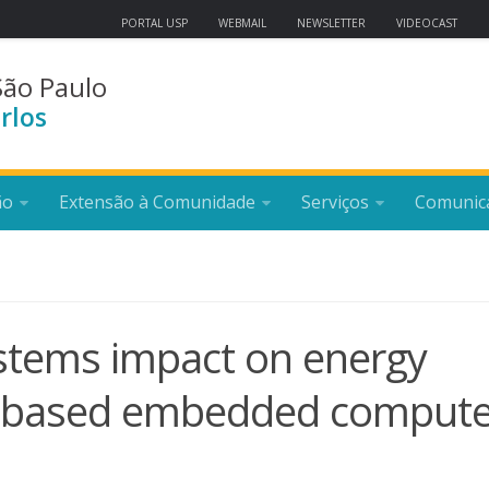
PORTAL USP
WEBMAIL
NEWSLETTER
VIDEOCAST
São Paulo
rlos
ão
Extensão à Comunidade
Serviços
Comunic
ystems impact on energy
-based embedded compute