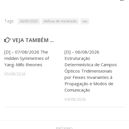
Serviços
Bibliotecas
Apoio ao Estudante
Tags:
28/05/2025
defesa de mestrado
iau
Segurança, Trânsito e Prevenção
RH, Administrativo e Financeiro
Outros serviços
VEJA TAMBÉM ...
Comunicação
[D] – 07/08/2026 The
[D] – 06/08/2026
Assessorias e Mídias
Hidden Symmetries of
Estruturação
Aplicativos e Sites
Yang-Mills theories
Determinística de Campos
Jornal da USP
Ópticos Tridimensionais
Agenda de Eventos
05/08/2026
Defesa de Teses
por Feixes Invariantes à
Propagação e Modos de
Comunicação
04/08/2026
PRÓXIMO