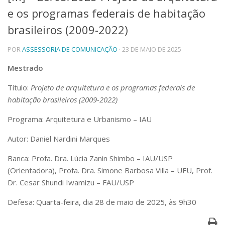
e os programas federais de habitação
Telefones e Mapas
Pessoas
brasileiros (2009-2022)
Ensino
POR
ASSESSORIA DE COMUNICAÇÃO
· 23 DE MAIO DE 2025
Graduação
Pós-Graduação
Mestrado
Educação a distância
Cursos de Extensão
Título:
Projeto de arquitetura e os programas federais de
Pesquisa e Inovação
habitação brasileiros (2009-2022)
Linhas de Pesquisa
Programa: Arquitetura e Urbanismo – IAU
Centros, Núcleos e Projetos em Rede
Pós-doutorado
Autor: Daniel Nardini Marques
Iniciação Científica
Transferência de Tecnologia
Banca: Profa. Dra. Lúcia Zanin Shimbo – IAU/USP
Empresas Juniores
(Orientadora), Profa. Dra. Simone Barbosa Villa – UFU, Prof.
Extensão à Comunidade
Dr. Cesar Shundi Iwamizu – FAU/USP
Projetos, Programas e Cursos
Defesa: Quarta-feira, dia 28 de maio de 2025, às 9h30
Artes, Cultura e Esportes
Museus e Espaços Interativos