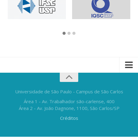
Universidade de São Paulo - Campus de São Carlos
Área 1 - Av. Trabalhador são-carlense, 400
Área 2 - Av. João Dagnone, 1100, São Carlos/SP
Créditos