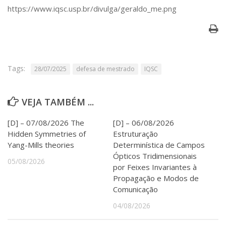
Serviços
https://www.iqsc.usp.br/divulga/geraldo_me.png
Bibliotecas
Apoio ao Estudante
Segurança, Trânsito e Prevenção
RH, Administrativo e Financeiro
Outros serviços
Tags:
28/07/2025
defesa de mestrado
IQSC
Comunicação
Assessorias e Mídias
VEJA TAMBÉM ...
Aplicativos e Sites
Jornal da USP
[D] – 07/08/2026 The
[D] – 06/08/2026
Agenda de Eventos
Hidden Symmetries of
Estruturação
Defesa de Teses
Yang-Mills theories
Determinística de Campos
Ópticos Tridimensionais
05/08/2026
por Feixes Invariantes à
Propagação e Modos de
Comunicação
04/08/2026