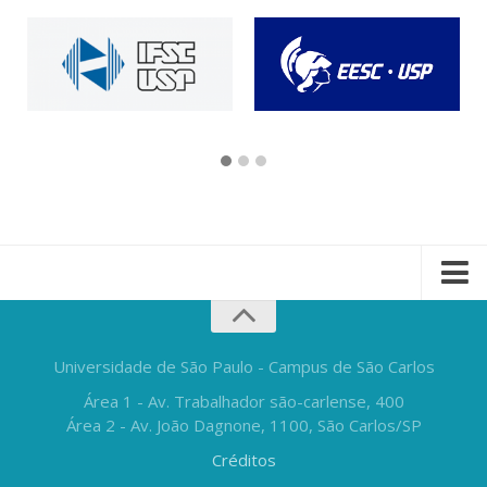
Universidade de São Paulo - Campus de São Carlos
Área 1 - Av. Trabalhador são-carlense, 400
Área 2 - Av. João Dagnone, 1100, São Carlos/SP
Créditos