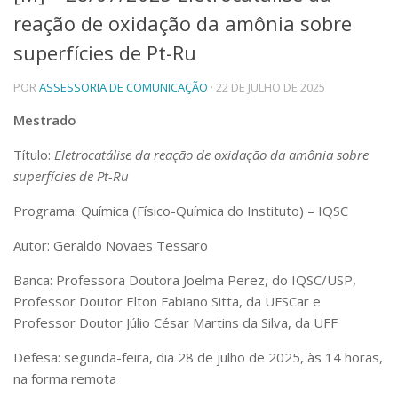
reação de oxidação da amônia sobre
Telefones e Mapas
Pessoas
superfícies de Pt-Ru
Ensino
POR
ASSESSORIA DE COMUNICAÇÃO
· 22 DE JULHO DE 2025
Graduação
Pós-Graduação
Mestrado
Educação a distância
Cursos de Extensão
Título:
Eletrocatálise da reação de oxidação da amônia sobre
Pesquisa e Inovação
superfícies de Pt-Ru
Linhas de Pesquisa
Programa: Química (Físico-Química do Instituto) – IQSC
Centros, Núcleos e Projetos em Rede
Pós-doutorado
Autor: Geraldo Novaes Tessaro
Iniciação Científica
Transferência de Tecnologia
Banca: Professora Doutora Joelma Perez, do IQSC/USP,
Empresas Juniores
Professor Doutor Elton Fabiano Sitta, da UFSCar e
Extensão à Comunidade
Professor Doutor Júlio César Martins da Silva, da UFF
Projetos, Programas e Cursos
Defesa: segunda-feira, dia 28 de julho de 2025, às 14 horas,
Artes, Cultura e Esportes
na forma remota
Museus e Espaços Interativos