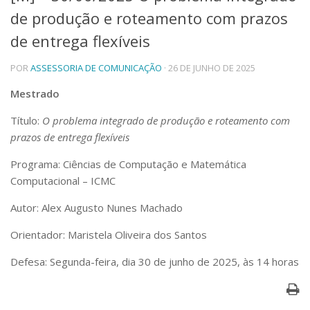
de produção e roteamento com prazos
Telefones e Mapas
Pessoas
de entrega flexíveis
Ensino
POR
ASSESSORIA DE COMUNICAÇÃO
· 26 DE JUNHO DE 2025
Graduação
Pós-Graduação
Mestrado
Educação a distância
Cursos de Extensão
Título:
O problema integrado de produção e roteamento com
Pesquisa e Inovação
prazos de entrega flexíveis
Linhas de Pesquisa
Programa: Ciências de Computação e Matemática
Centros, Núcleos e Projetos em Rede
Computacional – ICMC
Pós-doutorado
Iniciação Científica
Autor: Alex Augusto Nunes Machado
Transferência de Tecnologia
Empresas Juniores
Orientador: Maristela Oliveira dos Santos
Extensão à Comunidade
Defesa: Segunda-feira, dia 30 de junho de 2025, às 14 horas
Projetos, Programas e Cursos
Artes, Cultura e Esportes
Museus e Espaços Interativos