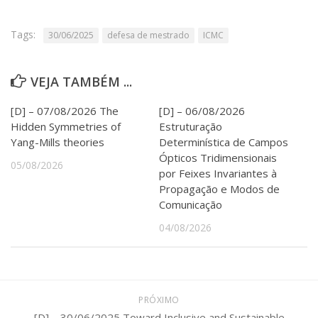
Serviços
Bibliotecas
Tags:
30/06/2025
defesa de mestrado
ICMC
Apoio ao Estudante
Segurança, Trânsito e Prevenção
RH, Administrativo e Financeiro
VEJA TAMBÉM ...
Outros serviços
Comunicação
[D] – 07/08/2026 The
[D] – 06/08/2026
Hidden Symmetries of
Estruturação
Assessorias e Mídias
Yang-Mills theories
Determinística de Campos
Aplicativos e Sites
Ópticos Tridimensionais
Jornal da USP
05/08/2026
por Feixes Invariantes à
Agenda de Eventos
Propagação e Modos de
Defesa de Teses
Comunicação
04/08/2026
PRÓXIMO
[D] – 30/06/2025 Toward Inclusive and Sustainable