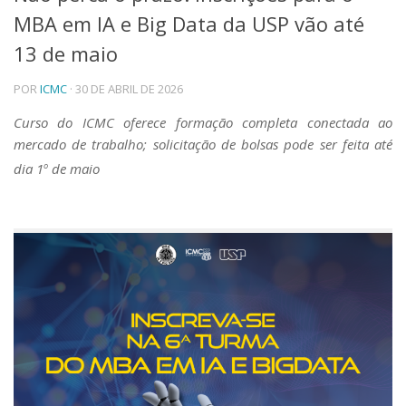
MBA em IA e Big Data da USP vão até
Telefones e Mapas
Pessoas
13 de maio
Ensino
POR
ICMC
· 30 DE ABRIL DE 2026
Graduação
Pós-Graduação
Curso do ICMC oferece formação completa conectada ao
Educação a distância
mercado de trabalho; solicitação de bolsas pode ser feita até
Cursos de Extensão
dia 1
o
de maio
Pesquisa e Inovação
Linhas de Pesquisa
Centros, Núcleos e Projetos em Rede
Pós-doutorado
Iniciação Científica
Transferência de Tecnologia
Empresas Juniores
Extensão à Comunidade
Projetos, Programas e Cursos
Artes, Cultura e Esportes
Museus e Espaços Interativos