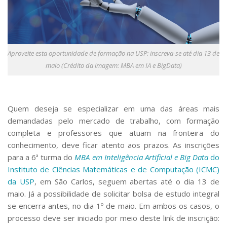
Serviços
Bibliotecas
Apoio ao Estudante
Segurança, Trânsito e Prevenção
RH, Administrativo e Financeiro
Aproveite esta oportunidade de formação na USP: inscreva-se até dia 13 de
Outros serviços
maio (Crédito da imagem: MBA em IA e BigData)
Comunicação
Assessorias e Mídias
Aplicativos e Sites
Quem deseja se especializar em uma das áreas mais
Jornal da USP
demandadas pelo mercado de trabalho, com formação
Agenda de Eventos
completa e professores que atuam na fronteira do
Defesa de Teses
conhecimento, deve ficar atento aos prazos. As inscrições
para a 6ª turma do
MBA em Inteligência Artificial e Big Data
do
Instituto de Ciências Matemáticas e de Computação (ICMC)
da USP
, em São Carlos, seguem abertas até o dia 13 de
maio. Já a possibilidade de solicitar bolsa de estudo integral
se encerra antes, no dia 1º de maio. Em ambos os casos, o
processo deve ser iniciado por meio deste link de inscrição: