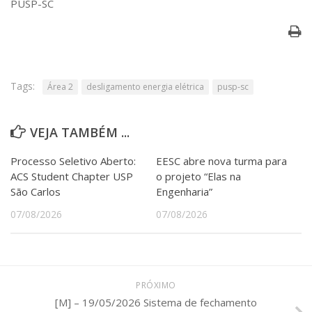
PUSP-SC
Serviços
Bibliotecas
Apoio ao Estudante
Segurança, Trânsito e Prevenção
RH, Administrativo e Financeiro
Tags:
Outros serviços
Área 2
desligamento energia elétrica
pusp-sc
Comunicação
Assessorias e Mídias
VEJA TAMBÉM ...
Aplicativos e Sites
Jornal da USP
Processo Seletivo Aberto:
EESC abre nova turma para
Agenda de Eventos
ACS Student Chapter USP
o projeto “Elas na
Defesa de Teses
São Carlos
Engenharia”
07/08/2026
07/08/2026
PRÓXIMO
[M] – 19/05/2026 Sistema de fechamento