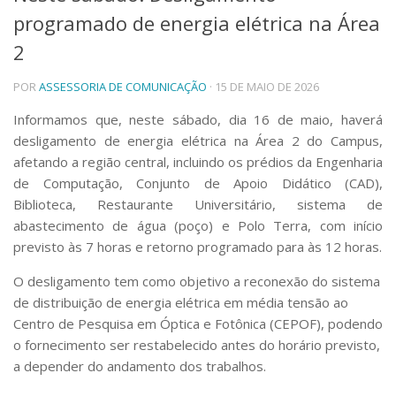
programado de energia elétrica na Área
Telefones e Mapas
Pessoas
2
Ensino
POR
ASSESSORIA DE COMUNICAÇÃO
· 15 DE MAIO DE 2026
Graduação
Pós-Graduação
Informamos que, neste sábado, dia 16 de maio, haverá
Educação a distância
desligamento de energia elétrica na Área 2 do Campus,
Cursos de Extensão
afetando a região central, incluindo os prédios da Engenharia
Pesquisa e Inovação
de Computação, Conjunto de Apoio Didático (CAD),
Linhas de Pesquisa
Biblioteca, Restaurante Universitário, sistema de
Centros, Núcleos e Projetos em Rede
abastecimento de água (poço) e Polo Terra, com início
Pós-doutorado
previsto às 7 horas e retorno programado para às 12 horas.
Iniciação Científica
Transferência de Tecnologia
O desligamento tem como objetivo a reconexão do sistema
Empresas Juniores
de distribuição de energia elétrica em média tensão ao
Extensão à Comunidade
Centro de Pesquisa em Óptica e Fotônica (CEPOF), podendo
Projetos, Programas e Cursos
o fornecimento ser restabelecido antes do horário previsto,
Artes, Cultura e Esportes
a depender do andamento dos trabalhos.
Museus e Espaços Interativos