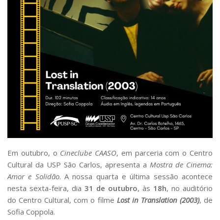
Serviços
Bibliotecas
Apoio ao Estudante
Segurança, Trânsito e Prevenção
RH, Administrativo e Financeiro
Outros serviços
Comunicação
Assessorias e Mídias
Aplicativos e Sites
Jornal da USP
Agenda de Eventos
Defesa de Teses
Em outubro, o
Cineclube CAASO
, em parceria com o Centro
Cultural da USP São Carlos, apresenta a
Mostra de Cinema:
Amor e Solidão
. A nossa quarta e última sessão acontece
nesta sexta-feira, dia
31 de outubro
, às
18h
, no auditório
do Centro Cultural, com o filme
Lost in Translation (2003)
, de
Sofia Coppola.