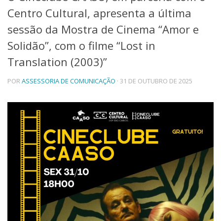
Centro Cultural, apresenta a última
Telefones e Mapas
Pessoas
sessão da Mostra de Cinema “Amor e
Ensino
Solidão”, com o filme “Lost in
Graduação
Translation (2003)”
Pós-Graduação
Educação a distância
Cursos de Extensão
POR
ASSESSORIA DE COMUNICAÇÃO
· 31 DE OUTUBRO DE 2025
Pesquisa e Inovação
Linhas de Pesquisa
Centros, Núcleos e Projetos em Rede
Pós-doutorado
Iniciação Científica
Transferência de Tecnologia
Empresas Juniores
Extensão à Comunidade
Projetos, Programas e Cursos
Artes, Cultura e Esportes
Museus e Espaços Interativos