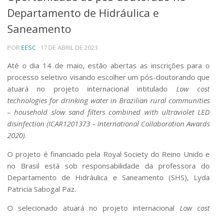
Departamento de Hidráulica e
Telefones e Mapas
Pessoas
Saneamento
Ensino
POR
EESC
· 17 DE ABRIL DE 2023
Graduação
Pós-Graduação
Até o dia 14 de maio, estão abertas as inscrições para o
Educação a distância
processo seletivo visando escolher um pós-doutorando que
Cursos de Extensão
atuará no projeto internacional intitulado
Low cost
Pesquisa e Inovação
technologies for drinking water in Brazilian rural communities
Linhas de Pesquisa
– household slow sand filters combined with ultraviolet LED
Centros, Núcleos e Projetos em Rede
disinfection (ICAR1201373 – International Collaboration Awards
Pós-doutorado
2020)
.
Iniciação Científica
Transferência de Tecnologia
O projeto é financiado pela Royal Society do Reino Unido e
Empresas Juniores
no Brasil está sob responsabilidade da professora do
Extensão à Comunidade
Departamento de Hidráulica e Saneamento (SHS), Lyda
Projetos, Programas e Cursos
Patricia Sabogal Paz.
Artes, Cultura e Esportes
O selecionado atuará no projeto internacional
Low cost
Museus e Espaços Interativos