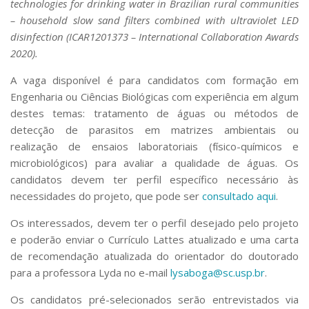
technologies for drinking water in Brazilian rural communities
Serviços
– household slow sand filters combined with ultraviolet LED
Bibliotecas
disinfection (ICAR1201373 – International Collaboration Awards
Apoio ao Estudante
2020).
Segurança, Trânsito e Prevenção
RH, Administrativo e Financeiro
A vaga disponível é para candidatos com formação em
Outros serviços
Engenharia ou Ciências Biológicas com experiência em algum
Comunicação
destes temas: tratamento de águas ou métodos de
Assessorias e Mídias
detecção de parasitos em matrizes ambientais ou
Aplicativos e Sites
realização de ensaios laboratoriais (físico-químicos e
Jornal da USP
microbiológicos) para avaliar a qualidade de águas. Os
Agenda de Eventos
candidatos devem ter perfil específico necessário às
Defesa de Teses
necessidades do projeto, que pode ser
consultado aqui
.
Os interessados, devem ter o perfil desejado pelo projeto
e poderão enviar o Currículo Lattes atualizado e uma carta
de recomendação atualizada do orientador do doutorado
para a professora Lyda no e-mail
lysaboga@sc.usp.br
.
Os candidatos pré-selecionados serão entrevistados via