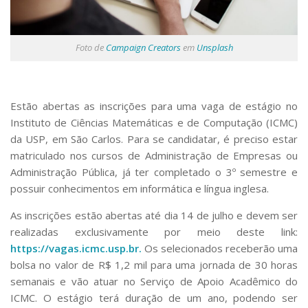
Serviços
Bibliotecas
Apoio ao Estudante
Foto de
Campaign Creators
em
Unsplash
Segurança, Trânsito e Prevenção
RH, Administrativo e Financeiro
Outros serviços
Comunicação
Estão abertas as inscrições para uma vaga de estágio no
Instituto de Ciências Matemáticas e de Computação (ICMC)
Assessorias e Mídias
da USP, em São Carlos. Para se candidatar, é preciso estar
Aplicativos e Sites
Jornal da USP
matriculado nos cursos de Administração de Empresas ou
Agenda de Eventos
Administração Pública, já ter completado o 3º semestre e
Defesa de Teses
possuir conhecimentos em informática e língua inglesa.
As inscrições estão abertas até dia 14 de julho e devem ser
realizadas exclusivamente por meio deste link:
https://vagas.icmc.usp.br.
Os selecionados receberão uma
bolsa no valor de R$ 1,2 mil para uma jornada de 30 horas
semanais e vão atuar no Serviço de Apoio Acadêmico do
ICMC. O estágio terá duração de um ano, podendo ser