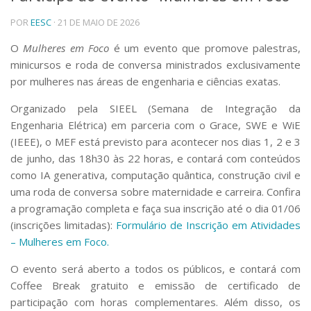
Telefones e Mapas
POR
EESC
· 21 DE MAIO DE 2026
Pessoas
O
Mulheres em Foco
é um evento que promove palestras,
Ensino
minicursos e roda de conversa ministrados exclusivamente
Graduação
por mulheres nas áreas de engenharia e ciências exatas.
Pós-Graduação
Educação a distância
Organizado pela SIEEL (Semana de Integração da
Cursos de Extensão
Engenharia Elétrica) em parceria com o Grace, SWE e WiE
Pesquisa e Inovação
(IEEE), o MEF está previsto para acontecer nos dias 1, 2 e 3
Linhas de Pesquisa
de junho, das 18h30 às 22 horas, e contará com conteúdos
Centros, Núcleos e Projetos em Rede
como IA generativa, computação quântica, construção civil e
Pós-doutorado
uma roda de conversa sobre maternidade e carreira. Confira
Iniciação Científica
a programação completa e faça sua inscrição até o dia 01/06
Transferência de Tecnologia
(inscrições limitadas):
Formulário de Inscrição em Atividades
Empresas Juniores
– Mulheres em Foco.
Extensão à Comunidade
O evento será aberto a todos os públicos, e contará com
Projetos, Programas e Cursos
Artes, Cultura e Esportes
Coffee Break gratuito e emissão de certificado de
Museus e Espaços Interativos
participação com horas complementares. Além disso, os