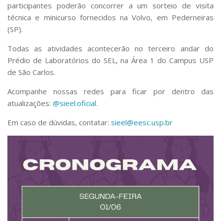
Serviços
participantes poderão concorrer a um sorteio de visita
técnica e minicurso fornecidos na Volvo, em Pederneiras
Bibliotecas
(SP).
Apoio ao Estudante
Segurança, Trânsito e Prevenção
Todas as atividades acontecerão no terceiro andar do
RH, Administrativo e Financeiro
Prédio de Laboratórios do SEL, na Área 1 do Campus USP
Outros serviços
de São Carlos.
Comunicação
Assessorias e Mídias
Acompanhe nossas redes para ficar por dentro das
Aplicativos e Sites
atualizações:
@sieel
.oficial.
Jornal da USP
Agenda de Eventos
Em caso de dúvidas, contatar:
sieel@eesc.usp.br
Defesa de Teses