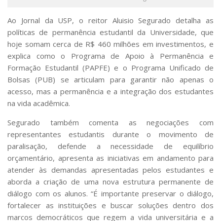
Serviços
Bibliotecas
A
o
Jornal da USP,
o reitor Aluisio Segurado detalha as
Apoio ao Estudante
políticas de permanência estudantil da Universidade, que
Segurança, Trânsito e Prevenção
hoje somam cerca de R$ 460 milhões em investimentos, e
RH, Administrativo e Financeiro
explica como o Programa de Apoio à Permanência e
Outros serviços
Formação Estudantil (PAPFE) e o Programa Unificado de
Comunicação
Bolsas (PUB) se articulam para garantir não apenas o
Assessorias e Mídias
acesso, mas a permanência e a integração dos estudantes
Aplicativos e Sites
na vida acadêmica.
Jornal da USP
Agenda de Eventos
Segurado também comenta as negociações com
Defesa de Teses
representantes estudantis durante o movimento de
paralisação, defende a necessidade de equilíbrio
orçamentário, apresenta as iniciativas em andamento para
atender às demandas apresentadas pelos estudantes e
aborda a criação de uma nova estrutura permanente de
diálogo com os alunos. “É importante preservar o diálogo,
fortalecer as instituições e buscar soluções dentro dos
marcos democráticos que regem a vida universitária e a