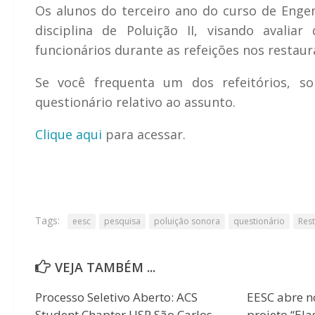
Os alunos do terceiro ano do curso de Enge
disciplina de Poluição II, visando avali
funcionários durante as refeições nos restau
Se você frequenta um dos refeitórios, so
questionário relativo ao assunto.
Clique aqui
para acessar.
Tags:
eesc
pesquisa
poluição sonora
questionário
Rest
VEJA TAMBÉM ...
Processo Seletivo Aberto: ACS
EESC abre n
Student Chapter USP São Carlos
projeto “Ela