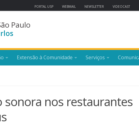
PORTAL USP
WEBMAIL
NEWSLETTER
VIDEOCAST
São Paulo
rlos
ão
Extensão à Comunidade
Serviços
Comunic
o sonora nos restaurantes
us