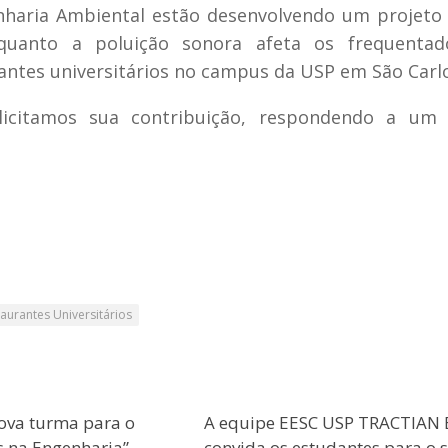
nharia Ambiental estão desenvolvendo um projeto
ar quanto a poluição sonora afeta os frequentad
rantes universitários no campus da USP em São Carl
licitamos sua contribuição, respondendo a um 
aurantes Universitários
ova turma para o
A equipe EESC USP TRACTIAN 
s na Engenharia”
convida os estudantes para o 