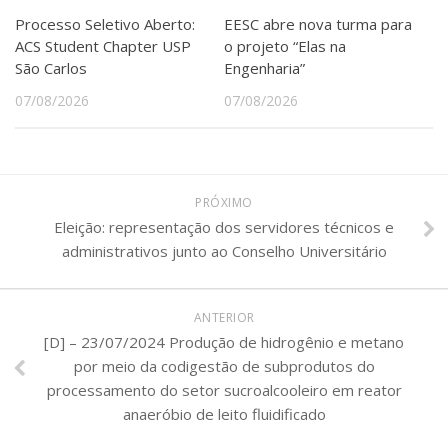
Serviços
Processo Seletivo Aberto:
EESC abre nova turma para
Bibliotecas
ACS Student Chapter USP
o projeto “Elas na
Apoio ao Estudante
São Carlos
Engenharia”
Segurança, Trânsito e Prevenção
07/08/2026
07/08/2026
RH, Administrativo e Financeiro
Outros serviços
Comunicação
Assessorias e Mídias
PRÓXIMO
Aplicativos e Sites
Jornal da USP
Eleição: representação dos servidores técnicos e
Agenda de Eventos
administrativos junto ao Conselho Universitário
Defesa de Teses
ANTERIOR
[D] – 23/07/2024 Produção de hidrogênio e metano
por meio da codigestão de subprodutos do
processamento do setor sucroalcooleiro em reator
anaeróbio de leito fluidificado