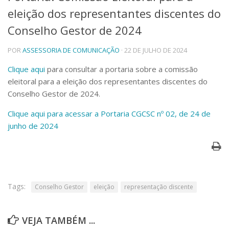
eleição dos representantes discentes do
Telefones e Mapas
Pessoas
Conselho Gestor de 2024
Ensino
POR
ASSESSORIA DE COMUNICAÇÃO
· 22 DE JULHO DE 2024
Graduação
Pós-Graduação
Clique aqui
para consultar a portaria sobre a comissão
Educação a distância
eleitoral para a eleição dos representantes discentes do
Cursos de Extensão
Conselho Gestor de 2024.
Pesquisa e Inovação
Clique aqui para acessar a Portaria CGCSC nº 02, de 24 de
Linhas de Pesquisa
Centros, Núcleos e Projetos em Rede
junho de 2024
Pós-doutorado
Iniciação Científica
Transferência de Tecnologia
Empresas Juniores
Extensão à Comunidade
Tags:
Conselho Gestor
eleição
representação discente
Projetos, Programas e Cursos
Artes, Cultura e Esportes
VEJA TAMBÉM ...
Museus e Espaços Interativos