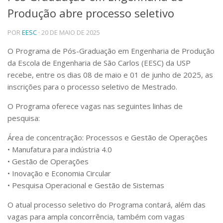
Produção abre processo seletivo
Telefones e Mapas
Pessoas
POR
EESC
· 20 DE MAIO DE 2025
Ensino
Graduação
O Programa de Pós-Graduação em Engenharia de Produção
Pós-Graduação
da Escola de Engenharia de São Carlos (EESC) da USP
Educação a distância
recebe, entre os dias 08 de maio e 01 de junho de 2025, as
Cursos de Extensão
inscrições para o processo seletivo de Mestrado.
Pesquisa e Inovação
O Programa oferece vagas nas seguintes linhas de
Linhas de Pesquisa
pesquisa:
Centros, Núcleos e Projetos em Rede
Pós-doutorado
Área de concentração: Processos e Gestão de Operações
Iniciação Científica
• Manufatura para indústria 4.0
Transferência de Tecnologia
• Gestão de Operações
Empresas Juniores
• Inovação e Economia Circular
Extensão à Comunidade
• Pesquisa Operacional e Gestão de Sistemas
Projetos, Programas e Cursos
Artes, Cultura e Esportes
O atual processo seletivo do Programa contará, além das
Museus e Espaços Interativos
vagas para ampla concorrência, também com vagas