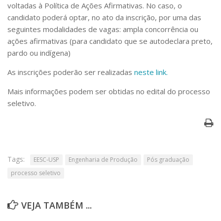
Serviços
voltadas à Política de Ações Afirmativas. No caso, o
candidato poderá optar, no ato da inscrição, por uma das
Bibliotecas
seguintes modalidades de vagas: ampla concorrência ou
Apoio ao Estudante
Segurança, Trânsito e Prevenção
ações afirmativas (para candidato que se autodeclara preto,
RH, Administrativo e Financeiro
pardo ou indígena)
Outros serviços
As inscrições poderão ser realizadas
neste link.
Comunicação
Assessorias e Mídias
Mais informações podem ser obtidas no edital do processo
Aplicativos e Sites
seletivo.
Jornal da USP
Agenda de Eventos
Defesa de Teses
Tags:
EESC-USP
Engenharia de Produção
Pós graduação
processo seletivo
VEJA TAMBÉM ...