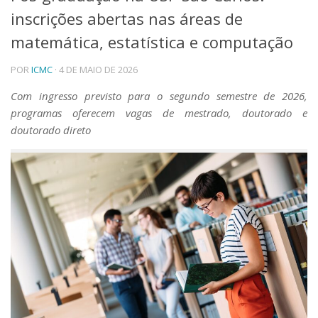
inscrições abertas nas áreas de
Telefones e Mapas
Pessoas
matemática, estatística e computação
Ensino
POR
ICMC
· 4 DE MAIO DE 2026
Graduação
Pós-Graduação
Com ingresso previsto para o segundo semestre de 2026,
Educação a distância
programas oferecem vagas de mestrado, doutorado e
Cursos de Extensão
doutorado direto
Pesquisa e Inovação
Linhas de Pesquisa
Centros, Núcleos e Projetos em Rede
Pós-doutorado
Iniciação Científica
Transferência de Tecnologia
Empresas Juniores
Extensão à Comunidade
Projetos, Programas e Cursos
Artes, Cultura e Esportes
Museus e Espaços Interativos