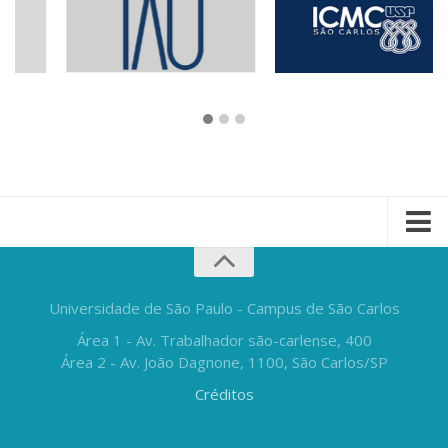
Universidade de São Paulo - Campus de São Carlos
Área 1 - Av. Trabalhador são-carlense, 400
Área 2 - Av. João Dagnone, 1100, São Carlos/SP
Créditos