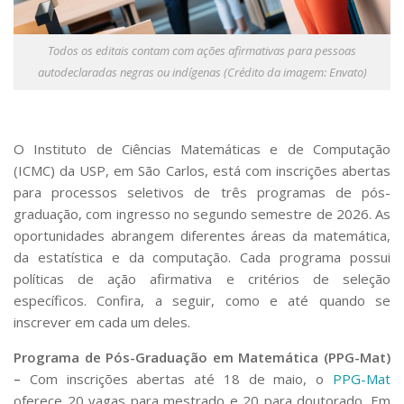
Serviços
Bibliotecas
Todos os editais contam com ações afirmativas para pessoas
Apoio ao Estudante
autodeclaradas negras ou indígenas (Crédito da imagem: Envato)
Segurança, Trânsito e Prevenção
RH, Administrativo e Financeiro
Outros serviços
Comunicação
O Instituto de Ciências Matemáticas e de Computação
Assessorias e Mídias
(ICMC) da USP, em São Carlos, está com inscrições abertas
Aplicativos e Sites
para processos seletivos de três programas de pós-
Jornal da USP
graduação, com ingresso no segundo semestre de 2026. As
Agenda de Eventos
oportunidades abrangem diferentes áreas da matemática,
Defesa de Teses
da estatística e da computação. Cada programa possui
políticas de ação afirmativa e critérios de seleção
específicos. Confira, a seguir, como e até quando se
inscrever em cada um deles.
Programa de Pós-Graduação em Matemática (PPG-Mat)
–
Com inscrições abertas até 18 de maio, o
PPG-Mat
oferece 20 vagas para mestrado e 20 para doutorado. Em