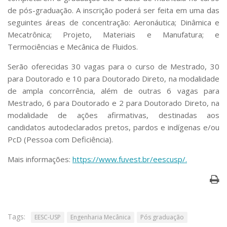
Serviços
de pós-graduação. A inscrição poderá ser feita em uma das
Bibliotecas
seguintes áreas de concentração: Aeronáutica; Dinâmica e
Apoio ao Estudante
Mecatrônica; Projeto, Materiais e Manufatura; e
Segurança, Trânsito e Prevenção
Termociências e Mecânica de Fluidos.
RH, Administrativo e Financeiro
Outros serviços
Serão oferecidas 30 vagas para o curso de Mestrado, 30
Comunicação
para Doutorado e 10 para Doutorado Direto, na modalidade
de ampla concorrência, além de outras 6 vagas para
Assessorias e Mídias
Mestrado, 6 para Doutorado e 2 para Doutorado Direto, na
Aplicativos e Sites
Jornal da USP
modalidade de ações afirmativas, destinadas aos
Agenda de Eventos
candidatos autodeclarados pretos, pardos e indígenas e/ou
Defesa de Teses
PcD (Pessoa com Deficiência).
Mais informações:
https://www.fuvest.br/eescusp/.
Tags:
EESC-USP
Engenharia Mecânica
Pós graduação