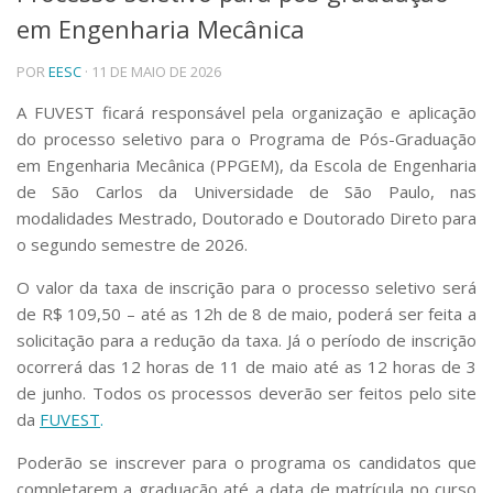
em Engenharia Mecânica
Telefones e Mapas
Pessoas
POR
EESC
· 11 DE MAIO DE 2026
Ensino
Graduação
A FUVEST ficará responsável pela organização e aplicação
Pós-Graduação
do processo seletivo para o Programa de Pós-Graduação
Educação a distância
em Engenharia Mecânica (PPGEM), da Escola de Engenharia
Cursos de Extensão
de São Carlos da Universidade de São Paulo, nas
Pesquisa e Inovação
modalidades Mestrado, Doutorado e Doutorado Direto para
o segundo semestre de 2026.
Linhas de Pesquisa
Centros, Núcleos e Projetos em Rede
O valor da taxa de inscrição para o processo seletivo será
Pós-doutorado
de R$ 109,50 – até as 12h de 8 de maio, poderá ser feita a
Iniciação Científica
Transferência de Tecnologia
solicitação para a redução da taxa. Já o período de inscrição
Empresas Juniores
ocorrerá das 12 horas de 11 de maio até as 12 horas de 3
Extensão à Comunidade
de junho. Todos os processos deverão ser feitos pelo site
da
FUVEST
.
Projetos, Programas e Cursos
Artes, Cultura e Esportes
Poderão se inscrever para o programa os candidatos que
Museus e Espaços Interativos
completarem a graduação até a data de matrícula no curso