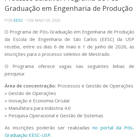
Graduação em Engenharia de Produção
Telefones e Mapas
Pessoas
POR
EESC
· 7 DE MAIO DE 2026
Ensino
Graduação
O Programa de Pós-Graduação em Engenharia de Produção
Pós-Graduação
da Escola de Engenharia de São Carlos (EESC) da USP
Educação a distância
recebe, entre os dias 6 de maio e 1 de junho de 2026, as
Cursos de Extensão
inscrições para o processo seletivo de Mestrado.
Pesquisa e Inovação
O Programa oferece vagas nas seguintes linhas de
Linhas de Pesquisa
pesquisa:
Centros, Núcleos e Projetos em Rede
Pós-doutorado
Área de concentração:
Processos e Gestão de Operações
Iniciação Científica
» Gestão de Operações
Transferência de Tecnologia
» Inovação e Economia Circular
Empresas Juniores
» Manufatura para indústria 4.0
Extensão à Comunidade
» Pesquisa Operacional e Gestão de Sistemas
Projetos, Programas e Cursos
Artes, Cultura e Esportes
As inscrições poderão ser realizadas
no portal da Pós-
Museus e Espaços Interativos
Graduação EESC-USP.