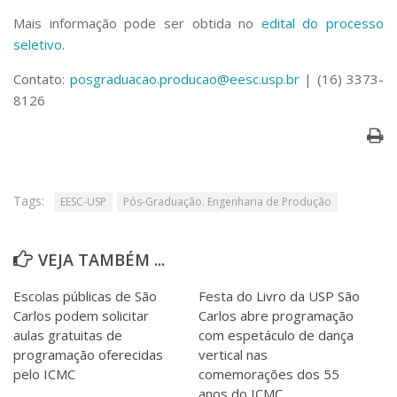
Serviços
Mais informação pode ser obtida no
edital do processo
Bibliotecas
seletivo
.
Apoio ao Estudante
Segurança, Trânsito e Prevenção
Contato:
posgraduacao.producao@eesc.usp.br
| (16) 3373-
RH, Administrativo e Financeiro
8126
Outros serviços
Comunicação
Assessorias e Mídias
Aplicativos e Sites
Jornal da USP
Tags:
EESC-USP
Pós-Graduação. Engenharia de Produção
Agenda de Eventos
Defesa de Teses
VEJA TAMBÉM ...
Escolas públicas de São
Festa do Livro da USP São
Carlos podem solicitar
Carlos abre programação
aulas gratuitas de
com espetáculo de dança
programação oferecidas
vertical nas
pelo ICMC
comemorações dos 55
anos do ICMC