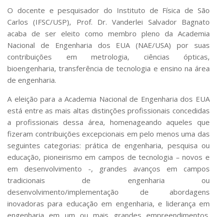
Serviços
O docente e pesquisador do Instituto de Física de São
Bibliotecas
Carlos (IFSC/USP), Prof. Dr. Vanderlei Salvador Bagnato
Apoio ao Estudante
acaba de ser eleito como membro pleno da Academia
Segurança, Trânsito e Prevenção
Nacional de Engenharia dos EUA (NAE/USA) por suas
RH, Administrativo e Financeiro
contribuições em metrologia, ciências ópticas,
Outros serviços
bioengenharia, transferência de tecnologia e ensino na área
Comunicação
de engenharia.
Assessorias e Mídias
Aplicativos e Sites
A eleição para a Academia Nacional de Engenharia dos EUA
Jornal da USP
está entre as mais altas distinções profissionais concedidas
Agenda de Eventos
a profissionais dessa área, homenageando aqueles que
Defesa de Teses
fizeram contribuições excepcionais em pelo menos uma das
seguintes categorias: prática de engenharia, pesquisa ou
educação, pioneirismo em campos de tecnologia – novos e
em desenvolvimento -, grandes avanços em campos
tradicionais de engenharia ou
desenvolvimento/implementação de abordagens
inovadoras para educação em engenharia, e liderança em
engenharia em um ou mais grandes empreendimentos.