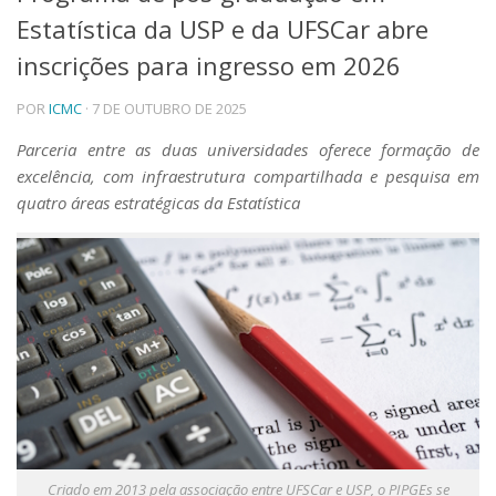
Estatística da USP e da UFSCar abre
Telefones e Mapas
Pessoas
inscrições para ingresso em 2026
Ensino
POR
ICMC
· 7 DE OUTUBRO DE 2025
Graduação
Pós-Graduação
Parceria entre as duas universidades oferece formação de
Educação a distância
excelência, com infraestrutura compartilhada e pesquisa em
Cursos de Extensão
quatro áreas estratégicas da Estatística
Pesquisa e Inovação
Linhas de Pesquisa
Centros, Núcleos e Projetos em Rede
Pós-doutorado
Iniciação Científica
Transferência de Tecnologia
Empresas Juniores
Extensão à Comunidade
Projetos, Programas e Cursos
Artes, Cultura e Esportes
Museus e Espaços Interativos
Criado em 2013 pela associação entre UFSCar e USP, o PIPGEs se