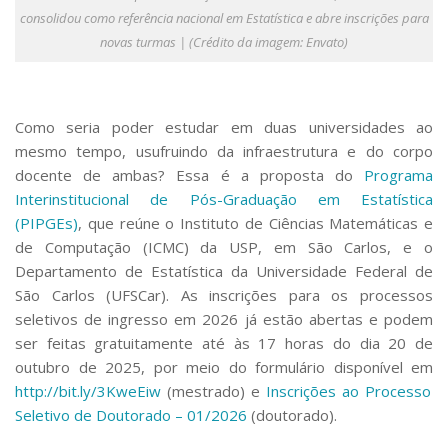
Serviços
consolidou como referência nacional em Estatística e abre inscrições para
Bibliotecas
novas turmas | (Crédito da imagem: Envato)
Apoio ao Estudante
Segurança, Trânsito e Prevenção
RH, Administrativo e Financeiro
Outros serviços
Como seria poder estudar em duas universidades ao
mesmo tempo, usufruindo da infraestrutura e do corpo
Comunicação
docente de ambas? Essa é a proposta do
Programa
Assessorias e Mídias
Interinstitucional de Pós-Graduação em Estatística
Aplicativos e Sites
(PIPGEs)
, que reúne o Instituto de Ciências Matemáticas e
Jornal da USP
Agenda de Eventos
de Computação (ICMC) da USP, em São Carlos, e o
Defesa de Teses
Departamento de Estatística da Universidade Federal de
São Carlos (UFSCar). As inscrições para os processos
seletivos de ingresso em 2026 já estão abertas e podem
ser feitas gratuitamente até às 17 horas do dia 20 de
outubro de 2025, por meio do formulário disponível em
http://bit.ly/3KweEiw
(mestrado) e
Inscrições ao Processo
Seletivo de Doutorado – 01/2026
(doutorado).