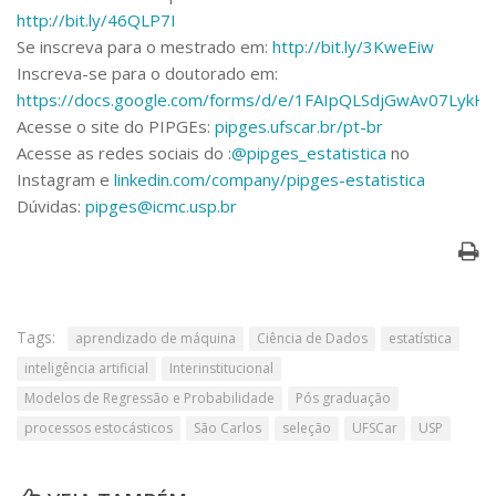
http://bit.ly/46QLP7I
Se inscreva para o mestrado em:
http://bit.ly/3KweEiw
Inscreva-se para o doutorado em:
https://docs.google.com/forms/d/e/1FAIpQLSdjGwAv07LykH
Acesse o site do PIPGEs:
pipges.ufscar.br/pt-br
Acesse as redes sociais do :
@pipges_estatistica
no
Instagram e
linkedin.com/company/pipges-estatistica
Dúvidas:
pipges@icmc.usp.br
Tags:
aprendizado de máquina
Ciência de Dados
estatística
inteligência artificial
Interinstitucional
Modelos de Regressão e Probabilidade
Pós graduação
processos estocásticos
São Carlos
seleção
UFSCar
USP