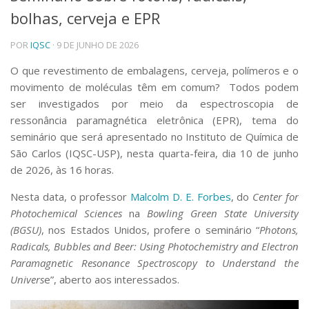
bolhas, cerveja e EPR
Telefones e Mapas
Pessoas
POR
IQSC
· 9 DE JUNHO DE 2026
Ensino
Graduação
O que revestimento de embalagens, cerveja, polímeros e o
Pós-Graduação
movimento de moléculas têm em comum? Todos podem
Educação a distância
ser investigados por meio da espectroscopia de
Cursos de Extensão
ressonância paramagnética eletrônica (EPR), tema do
Pesquisa e Inovação
seminário que será apresentado no Instituto de Química de
São Carlos (IQSC-USP), nesta quarta-feira, dia 10 de junho
Linhas de Pesquisa
Centros, Núcleos e Projetos em Rede
de 2026, às 16 horas.
Pós-doutorado
Nesta data, o professor
Malcolm D. E. Forbes
, do
Center for
Iniciação Científica
Transferência de Tecnologia
Photochemical Sciences
na
Bowling Green State University
Empresas Juniores
(BGSU)
, nos Estados Unidos, profere o seminário “
Photons,
Extensão à Comunidade
Radicals, Bubbles and Beer: Using Photochemistry and Electron
Paramagnetic Resonance Spectroscopy to Understand the
Projetos, Programas e Cursos
Univers
e”, aberto aos interessados.
Artes, Cultura e Esportes
Museus e Espaços Interativos