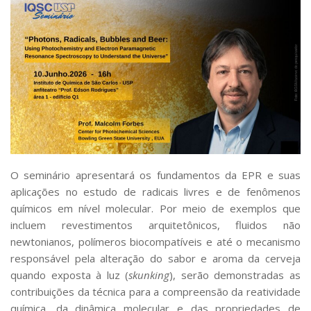
Serviços
Bibliotecas
Apoio ao Estudante
Segurança, Trânsito e Prevenção
RH, Administrativo e Financeiro
Outros serviços
Comunicação
Assessorias e Mídias
Aplicativos e Sites
Jornal da USP
Agenda de Eventos
O seminário apresentará os fundamentos da EPR e suas
Defesa de Teses
aplicações no estudo de radicais livres e de fenômenos
químicos em nível molecular. Por meio de exemplos que
incluem revestimentos arquitetônicos, fluidos não
newtonianos, polímeros biocompatíveis e até o mecanismo
responsável pela alteração do sabor e aroma da cerveja
quando exposta à luz (
skunking
), serão demonstradas as
contribuições da técnica para a compreensão da reatividade
química, da dinâmica molecular e das propriedades de