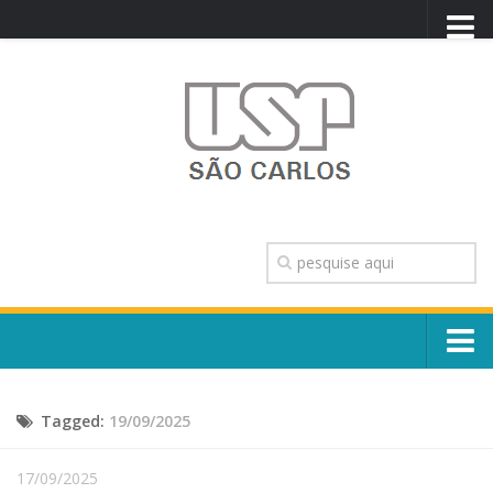
PORTAL USP
WEBMAIL
NEWSLETTER
VIDEOCAST
SISTEMAS USP
TRANSPARÊNCIA
OUVIDORIA
CONTATO
Sobre o Campus
ENGLISH
Tagged:
19/09/2025
Escola, Institutos e Órgãos
Conselho Gestor e Dirigentes
Núcleos e Comissões
17/09/2025
História e Números