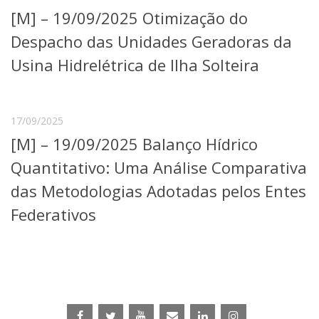
Serviços
[M] – 19/09/2025 Otimização do
Bibliotecas
Despacho das Unidades Geradoras da
Apoio ao Estudante
Segurança, Trânsito e Prevenção
Usina Hidrelétrica de Ilha Solteira
RH, Administrativo e Financeiro
Outros serviços
Comunicação
17/09/2025
Assessorias e Mídias
[M] – 19/09/2025 Balanço Hídrico
Aplicativos e Sites
Jornal da USP
Quantitativo: Uma Análise Comparativa
Agenda de Eventos
das Metodologias Adotadas pelos Entes
Defesa de Teses
Federativos