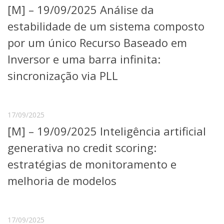
[M] – 19/09/2025 Análise da
Telefones e Mapas
Pessoas
estabilidade de um sistema composto
Ensino
por um único Recurso Baseado em
Graduação
Inversor e uma barra infinita:
Pós-Graduação
Educação a distância
sincronização via PLL
Cursos de Extensão
Pesquisa e Inovação
Linhas de Pesquisa
17/09/2025
Centros, Núcleos e Projetos em Rede
[M] – 19/09/2025 Inteligência artificial
Pós-doutorado
Iniciação Científica
generativa no credit scoring:
Transferência de Tecnologia
estratégias de monitoramento e
Empresas Juniores
Extensão à Comunidade
melhoria de modelos
Projetos, Programas e Cursos
Artes, Cultura e Esportes
Museus e Espaços Interativos
17/09/2025