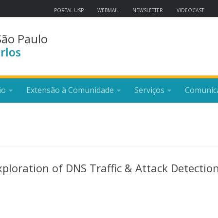
PORTAL USP
WEBMAIL
NEWSLETTER
VIDEOCAST
São Paulo
rlos
ão
Extensão à Comunidade
Serviços
Comunic
ploration of DNS Traffic & Attack Detectio