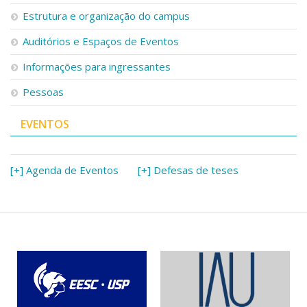
Serviços
Estrutura e organização do campus
Bibliotecas
Auditórios e Espaços de Eventos
Apoio ao Estudante
Segurança, Trânsito e Prevenção
Informações para ingressantes
RH, Administrativo e Financeiro
Outros serviços
Pessoas
Comunicação
EVENTOS
Assessorias e Mídias
Aplicativos e Sites
Jornal da USP
Agenda de Eventos
[+] Agenda de Eventos
[+] Defesas de teses
Defesa de Teses