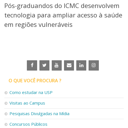
Pós-graduandos do ICMC desenvolvem
Telefones e Mapas
Pessoas
tecnologia para ampliar acesso à saúde
Ensino
em regiões vulneráveis
Graduação
Pós-Graduação
Educação a distância
Cursos de Extensão
Pesquisa e Inovação
Linhas de Pesquisa
Centros, Núcleos e Projetos em Rede
Pós-doutorado
O QUE VOCÊ PROCURA ?
Iniciação Científica
Transferência de Tecnologia
Como estudar na USP
Empresas Juniores
Extensão à Comunidade
Visitas ao Campus
Projetos, Programas e Cursos
Pesquisas Divulgadas na Mídia
Artes, Cultura e Esportes
Museus e Espaços Interativos
Concursos Públicos