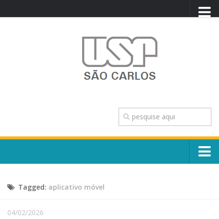
PORTAL USP
WEBMAIL
NEWSLETTER
VIDEOCAST
SISTEMAS USP
TRANSPARÊNCIA
OUVIDORIA
CONTATO
Sobre o Campus
ENGLISH
Tagged:
aplicativo móvel
Escola, Institutos e Órgãos
Conselho Gestor e Dirigentes
Núcleos e Comissões
04/02/2026
História e Números