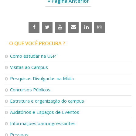
« Página Anterior
Serviços
Bibliotecas
Apoio ao Estudante
Segurança, Trânsito e Prevenção
RH, Administrativo e Financeiro
Outros serviços
O QUE VOCÊ PROCURA ?
Comunicação
Assessorias e Mídias
Como estudar na USP
Aplicativos e Sites
Visitas ao Campus
Jornal da USP
Agenda de Eventos
Pesquisas Divulgadas na Mídia
Defesa de Teses
Concursos Públicos
Estrutura e organização do campus
Auditórios e Espaços de Eventos
Informações para ingressantes
Pessoas