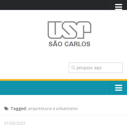
PORTAL USP
WEBMAIL
NEWSLETTER
VIDEOCAST
SISTEMAS USP
TRANSPARÊNCIA
OUVIDORIA
CONTATO
Sobre o Campus
ENGLISH
Tagged:
arquitetura e urbanismo
Escola, Institutos e Órgãos
Conselho Gestor e Dirigentes
Núcleos e Comissões
01/03/2023
História e Números