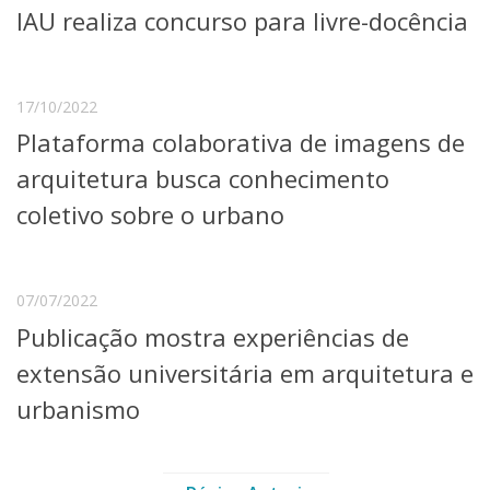
IAU realiza concurso para livre-docência
Telefones e Mapas
Pessoas
Ensino
17/10/2022
Graduação
Pós-Graduação
Plataforma colaborativa de imagens de
Educação a distância
arquitetura busca conhecimento
Cursos de Extensão
coletivo sobre o urbano
Pesquisa e Inovação
Linhas de Pesquisa
Centros, Núcleos e Projetos em Rede
Pós-doutorado
07/07/2022
Iniciação Científica
Publicação mostra experiências de
Transferência de Tecnologia
Empresas Juniores
extensão universitária em arquitetura e
Extensão à Comunidade
urbanismo
Projetos, Programas e Cursos
Artes, Cultura e Esportes
Museus e Espaços Interativos