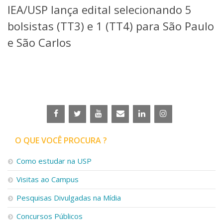
IEA/USP lança edital selecionando 5
Telefones e Mapas
Pessoas
bolsistas (TT3) e 1 (TT4) para São Paulo
Ensino
e São Carlos
Graduação
Pós-Graduação
Educação a distância
Cursos de Extensão
Pesquisa e Inovação
Linhas de Pesquisa
Centros, Núcleos e Projetos em Rede
Pós-doutorado
O QUE VOCÊ PROCURA ?
Iniciação Científica
Transferência de Tecnologia
Como estudar na USP
Empresas Juniores
Extensão à Comunidade
Visitas ao Campus
Projetos, Programas e Cursos
Pesquisas Divulgadas na Mídia
Artes, Cultura e Esportes
Museus e Espaços Interativos
Concursos Públicos