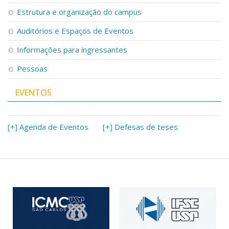
Serviços
Estrutura e organização do campus
Bibliotecas
Auditórios e Espaços de Eventos
Apoio ao Estudante
Segurança, Trânsito e Prevenção
Informações para ingressantes
RH, Administrativo e Financeiro
Outros serviços
Pessoas
Comunicação
EVENTOS
Assessorias e Mídias
Aplicativos e Sites
Jornal da USP
Agenda de Eventos
[+] Agenda de Eventos
[+] Defesas de teses
Defesa de Teses