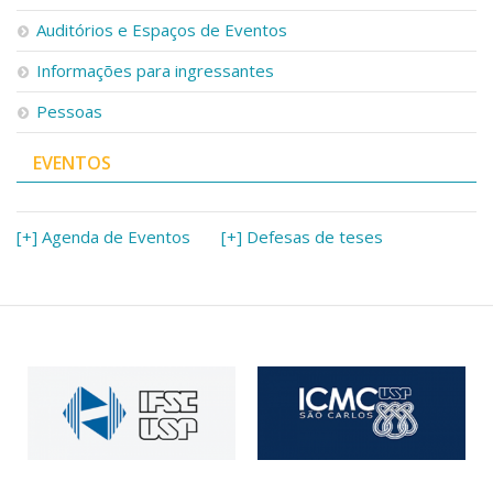
Serviços
Auditórios e Espaços de Eventos
Bibliotecas
Apoio ao Estudante
Informações para ingressantes
Segurança, Trânsito e Prevenção
Pessoas
RH, Administrativo e Financeiro
Outros serviços
EVENTOS
Comunicação
Assessorias e Mídias
Aplicativos e Sites
[+] Agenda de Eventos
[+] Defesas de teses
Jornal da USP
Agenda de Eventos
Defesa de Teses