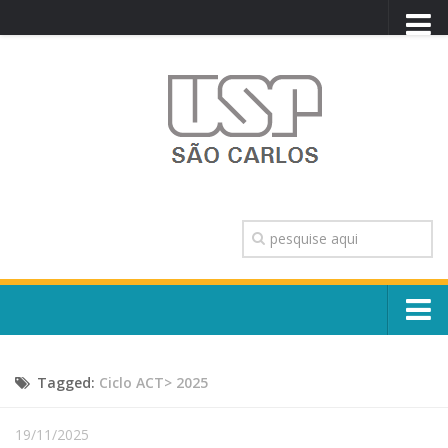
PORTAL USP
WEBMAIL
NEWSLETTER
VIDEOCAST
SISTEMAS USP
TRANSPARÊNCIA
OUVIDORIA
CONTATO
Sobre o Campus
ENGLISH
Tagged:
Ciclo ACT> 2025
Escola, Institutos e Órgãos
Conselho Gestor e Dirigentes
Núcleos e Comissões
19/11/2025
História e Números