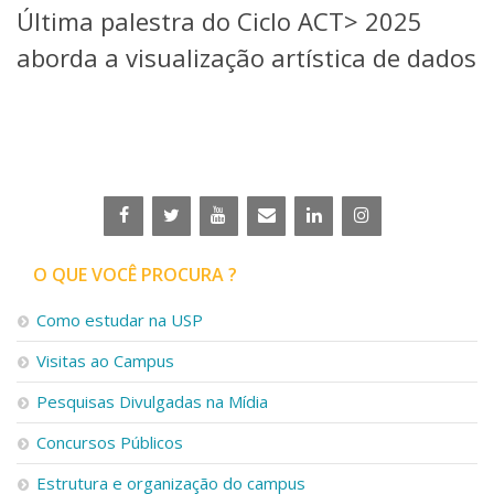
Última palestra do Ciclo ACT> 2025
Telefones e Mapas
Pessoas
aborda a visualização artística de dados
Ensino
Graduação
Pós-Graduação
Educação a distância
Cursos de Extensão
Pesquisa e Inovação
Linhas de Pesquisa
Centros, Núcleos e Projetos em Rede
O QUE VOCÊ PROCURA ?
Pós-doutorado
Iniciação Científica
Como estudar na USP
Transferência de Tecnologia
Visitas ao Campus
Empresas Juniores
Extensão à Comunidade
Pesquisas Divulgadas na Mídia
Projetos, Programas e Cursos
Concursos Públicos
Artes, Cultura e Esportes
Museus e Espaços Interativos
Estrutura e organização do campus