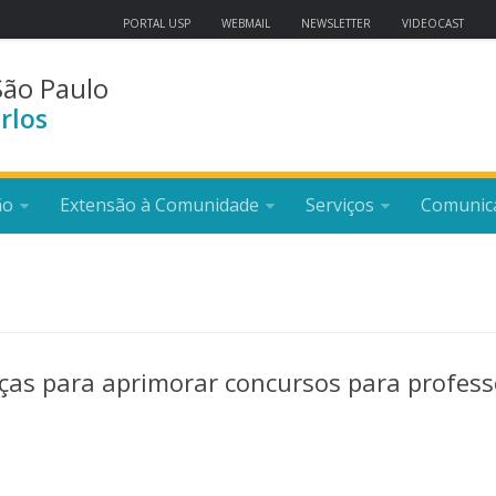
PORTAL USP
WEBMAIL
NEWSLETTER
VIDEOCAST
São Paulo
rlos
ão
Extensão à Comunidade
Serviços
Comunic
ças para aprimorar concursos para profess