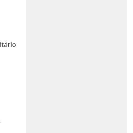
tário
e