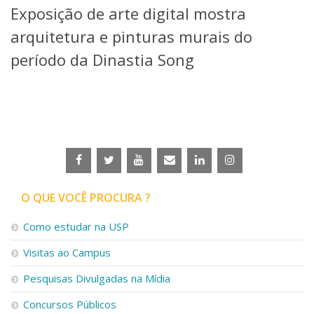
Exposição de arte digital mostra
Telefones e Mapas
Pessoas
arquitetura e pinturas murais do
Ensino
período da Dinastia Song
Graduação
Pós-Graduação
Educação a distância
Cursos de Extensão
Pesquisa e Inovação
Linhas de Pesquisa
Centros, Núcleos e Projetos em Rede
Pós-doutorado
O QUE VOCÊ PROCURA ?
Iniciação Científica
Transferência de Tecnologia
Como estudar na USP
Empresas Juniores
Extensão à Comunidade
Visitas ao Campus
Projetos, Programas e Cursos
Pesquisas Divulgadas na Mídia
Artes, Cultura e Esportes
Museus e Espaços Interativos
Concursos Públicos