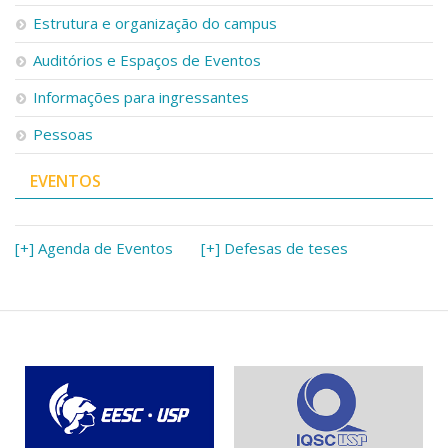
Serviços
Estrutura e organização do campus
Bibliotecas
Auditórios e Espaços de Eventos
Apoio ao Estudante
Segurança, Trânsito e Prevenção
Informações para ingressantes
RH, Administrativo e Financeiro
Outros serviços
Pessoas
Comunicação
EVENTOS
Assessorias e Mídias
Aplicativos e Sites
Jornal da USP
Agenda de Eventos
[+] Agenda de Eventos
[+] Defesas de teses
Defesa de Teses