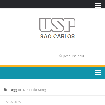
PORTAL USP
WEBMAIL
NEWSLETTER
VIDEOCAST
SISTEMAS USP
TRANSPARÊNCIA
OUVIDORIA
CONTATO
Sobre o Campus
ENGLISH
Tagged:
Dinastia Song
Escola, Institutos e Órgãos
Conselho Gestor e Dirigentes
Núcleos e Comissões
05/08/2025
História e Números