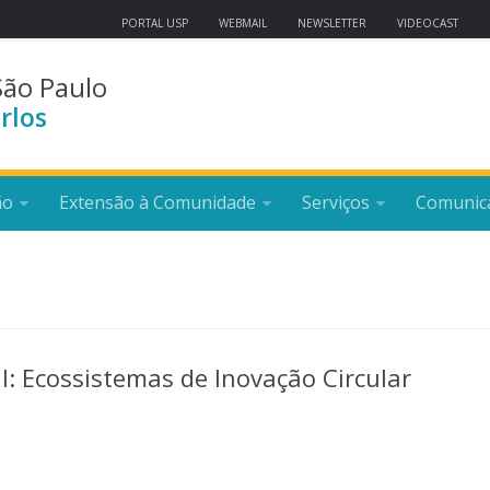
PORTAL USP
WEBMAIL
NEWSLETTER
VIDEOCAST
São Paulo
rlos
ão
Extensão à Comunidade
Serviços
Comunic
l: Ecossistemas de Inovação Circular