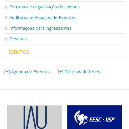
Serviços
Estrutura e organização do campus
Bibliotecas
Auditórios e Espaços de Eventos
Apoio ao Estudante
Segurança, Trânsito e Prevenção
Informações para ingressantes
RH, Administrativo e Financeiro
Outros serviços
Pessoas
Comunicação
EVENTOS
Assessorias e Mídias
Aplicativos e Sites
Jornal da USP
Agenda de Eventos
[+] Agenda de Eventos
[+] Defesas de teses
Defesa de Teses