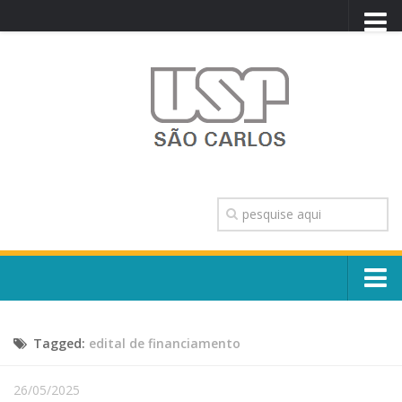
PORTAL USP
WEBMAIL
NEWSLETTER
VIDEOCAST
SISTEMAS USP
TRANSPARÊNCIA
OUVIDORIA
CONTATO
Sobre o Campus
ENGLISH
Tagged:
edital de financiamento
Escola, Institutos e Órgãos
Conselho Gestor e Dirigentes
Núcleos e Comissões
26/05/2025
História e Números