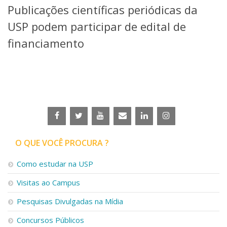
Publicações científicas periódicas da
Telefones e Mapas
Pessoas
USP podem participar de edital de
Ensino
financiamento
Graduação
Pós-Graduação
Educação a distância
Cursos de Extensão
Pesquisa e Inovação
Linhas de Pesquisa
Centros, Núcleos e Projetos em Rede
Pós-doutorado
O QUE VOCÊ PROCURA ?
Iniciação Científica
Transferência de Tecnologia
Como estudar na USP
Empresas Juniores
Extensão à Comunidade
Visitas ao Campus
Projetos, Programas e Cursos
Pesquisas Divulgadas na Mídia
Artes, Cultura e Esportes
Museus e Espaços Interativos
Concursos Públicos