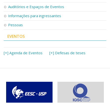
Serviços
Auditórios e Espaços de Eventos
Bibliotecas
Apoio ao Estudante
Informações para ingressantes
Segurança, Trânsito e Prevenção
Pessoas
RH, Administrativo e Financeiro
Outros serviços
EVENTOS
Comunicação
Assessorias e Mídias
Aplicativos e Sites
[+] Agenda de Eventos
[+] Defesas de teses
Jornal da USP
Agenda de Eventos
Defesa de Teses