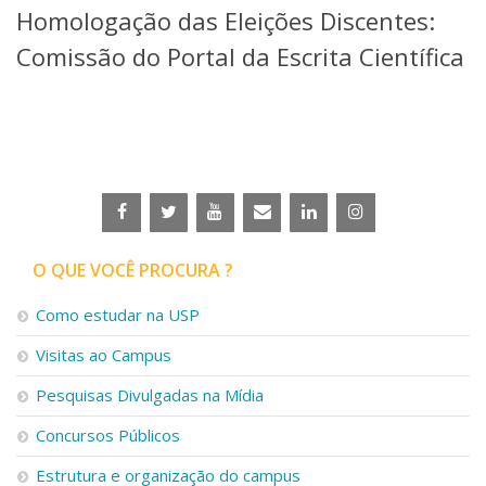
Homologação das Eleições Discentes:
Telefones e Mapas
Pessoas
Comissão do Portal da Escrita Científica
Ensino
Graduação
Pós-Graduação
Educação a distância
Cursos de Extensão
Pesquisa e Inovação
Linhas de Pesquisa
Centros, Núcleos e Projetos em Rede
O QUE VOCÊ PROCURA ?
Pós-doutorado
Iniciação Científica
Como estudar na USP
Transferência de Tecnologia
Visitas ao Campus
Empresas Juniores
Extensão à Comunidade
Pesquisas Divulgadas na Mídia
Projetos, Programas e Cursos
Concursos Públicos
Artes, Cultura e Esportes
Museus e Espaços Interativos
Estrutura e organização do campus