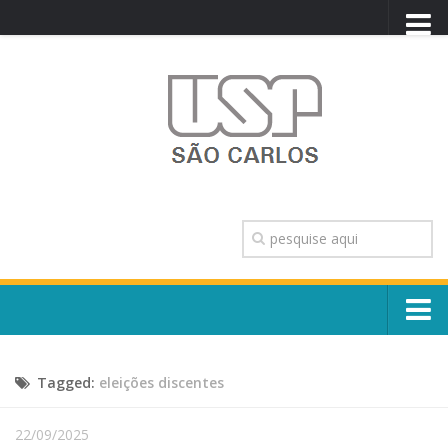
PORTAL USP
WEBMAIL
NEWSLETTER
VIDEOCAST
SISTEMAS USP
TRANSPARÊNCIA
OUVIDORIA
CONTATO
Sobre o Campus
ENGLISH
Tagged:
eleições discentes
Escola, Institutos e Órgãos
Conselho Gestor e Dirigentes
Núcleos e Comissões
22/09/2025
História e Números