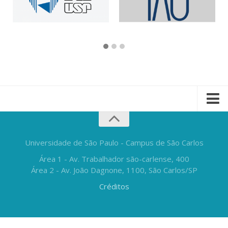
Universidade de São Paulo - Campus de São Carlos
Área 1 - Av. Trabalhador são-carlense, 400
Área 2 - Av. João Dagnone, 1100, São Carlos/SP
Créditos