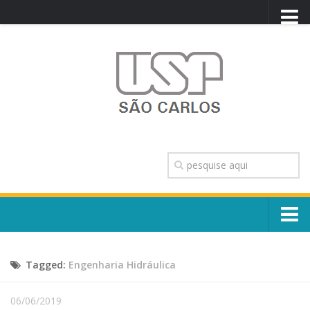
PORTAL USP
WEBMAIL
NEWSLETTER
VIDEOCAST
SISTEMAS USP
TRANSPARÊNCIA
OUVIDORIA
CONTATO
Sobre o Campus
ENGLISH
Tagged:
Engenharia Hidráulica
Escola, Institutos e Órgãos
Conselho Gestor e Dirigentes
Núcleos e Comissões
06/06/2019
História e Números