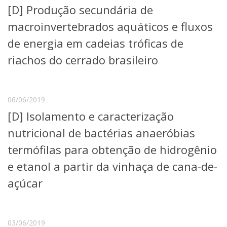
[D] Produção secundária de
Telefones e Mapas
Pessoas
macroinvertebrados aquáticos e fluxos
Ensino
de energia em cadeias tróficas de
Graduação
riachos do cerrado brasileiro
Pós-Graduação
Educação a distância
Cursos de Extensão
Pesquisa e Inovação
06/06/2019
Linhas de Pesquisa
[D] Isolamento e caracterização
Centros, Núcleos e Projetos em Rede
nutricional de bactérias anaeróbias
Pós-doutorado
Iniciação Científica
termófilas para obtenção de hidrogênio
Transferência de Tecnologia
e etanol a partir da vinhaça de cana-de-
Empresas Juniores
Extensão à Comunidade
açúcar
Projetos, Programas e Cursos
Artes, Cultura e Esportes
Museus e Espaços Interativos
03/06/2019