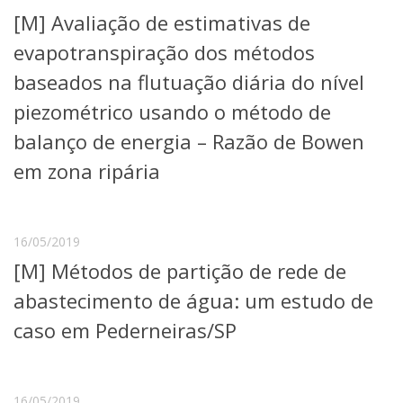
Serviços
[M] Avaliação de estimativas de
Bibliotecas
evapotranspiração dos métodos
Apoio ao Estudante
Segurança, Trânsito e Prevenção
baseados na flutuação diária do nível
RH, Administrativo e Financeiro
piezométrico usando o método de
Outros serviços
balanço de energia – Razão de Bowen
Comunicação
Assessorias e Mídias
em zona ripária
Aplicativos e Sites
Jornal da USP
Agenda de Eventos
Defesa de Teses
16/05/2019
[M] Métodos de partição de rede de
abastecimento de água: um estudo de
caso em Pederneiras/SP
16/05/2019