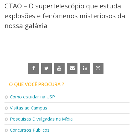
CTAO – O supertelescópio que estuda
Telefones e Mapas
Pessoas
explosões e fenômenos misteriosos da
Ensino
nossa galáxia
Graduação
Pós-Graduação
Educação a distância
Cursos de Extensão
Pesquisa e Inovação
Linhas de Pesquisa
Centros, Núcleos e Projetos em Rede
Pós-doutorado
O QUE VOCÊ PROCURA ?
Iniciação Científica
Transferência de Tecnologia
Como estudar na USP
Empresas Juniores
Extensão à Comunidade
Visitas ao Campus
Projetos, Programas e Cursos
Pesquisas Divulgadas na Mídia
Artes, Cultura e Esportes
Museus e Espaços Interativos
Concursos Públicos