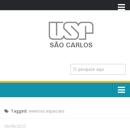
PORTAL USP
WEBMAIL
NEWSLETTER
VIDEOCAST
SISTEMAS USP
TRANSPARÊNCIA
OUVIDORIA
CONTATO
Sobre o Campus
ENGLISH
Tagged:
eventos espaciais
Escola, Institutos e Órgãos
Conselho Gestor e Dirigentes
Núcleos e Comissões
06/08/2025
História e Números