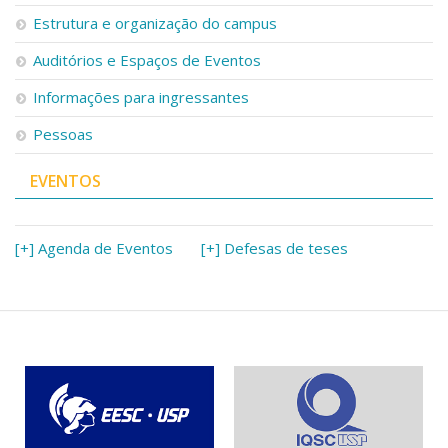
Serviços
Estrutura e organização do campus
Bibliotecas
Auditórios e Espaços de Eventos
Apoio ao Estudante
Segurança, Trânsito e Prevenção
Informações para ingressantes
RH, Administrativo e Financeiro
Outros serviços
Pessoas
Comunicação
EVENTOS
Assessorias e Mídias
Aplicativos e Sites
Jornal da USP
Agenda de Eventos
[+] Agenda de Eventos
[+] Defesas de teses
Defesa de Teses