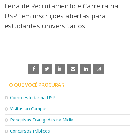
Feira de Recrutamento e Carreira na
Telefones e Mapas
Pessoas
USP tem inscrições abertas para
Ensino
estudantes universitários
Graduação
Pós-Graduação
Educação a distância
Cursos de Extensão
Pesquisa e Inovação
Linhas de Pesquisa
Centros, Núcleos e Projetos em Rede
Pós-doutorado
O QUE VOCÊ PROCURA ?
Iniciação Científica
Transferência de Tecnologia
Como estudar na USP
Empresas Juniores
Extensão à Comunidade
Visitas ao Campus
Projetos, Programas e Cursos
Pesquisas Divulgadas na Mídia
Artes, Cultura e Esportes
Museus e Espaços Interativos
Concursos Públicos