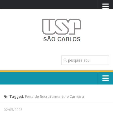
PORTAL USP
WEBMAIL
NEWSLETTER
VIDEOCAST
SISTEMAS USP
TRANSPARÊNCIA
OUVIDORIA
CONTATO
Sobre o Campus
ENGLISH
Tagged:
Feira de Recrutamento e Carreira
Escola, Institutos e Órgãos
Conselho Gestor e Dirigentes
Núcleos e Comissões
02/05/2023
História e Números