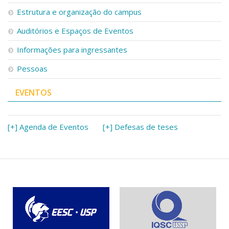
Serviços
Estrutura e organização do campus
Bibliotecas
Auditórios e Espaços de Eventos
Apoio ao Estudante
Segurança, Trânsito e Prevenção
Informações para ingressantes
RH, Administrativo e Financeiro
Outros serviços
Pessoas
Comunicação
EVENTOS
Assessorias e Mídias
Aplicativos e Sites
Jornal da USP
Agenda de Eventos
[+] Agenda de Eventos
[+] Defesas de teses
Defesa de Teses