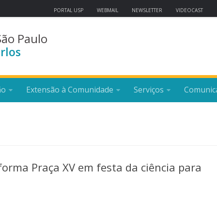
PORTAL USP
WEBMAIL
NEWSLETTER
VIDEOCAST
São Paulo
rlos
ão
Extensão à Comunidade
Serviços
Comunic
sforma Praça XV em festa da ciência para