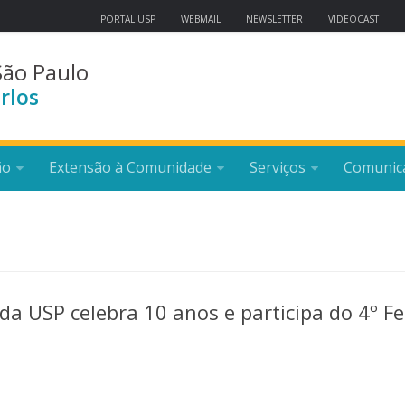
PORTAL USP
WEBMAIL
NEWSLETTER
VIDEOCAST
São Paulo
rlos
ão
Extensão à Comunidade
Serviços
Comunic
a USP celebra 10 anos e participa do 4º Fe