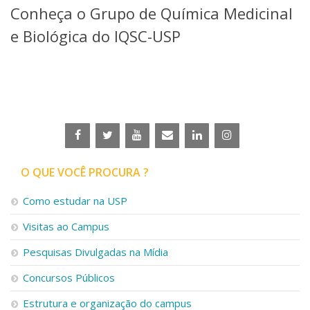
Conheça o Grupo de Química Medicinal
Telefones e Mapas
Pessoas
e Biológica do IQSC-USP
Ensino
Graduação
Pós-Graduação
Educação a distância
Cursos de Extensão
Pesquisa e Inovação
Linhas de Pesquisa
Centros, Núcleos e Projetos em Rede
O QUE VOCÊ PROCURA ?
Pós-doutorado
Iniciação Científica
Como estudar na USP
Transferência de Tecnologia
Visitas ao Campus
Empresas Juniores
Extensão à Comunidade
Pesquisas Divulgadas na Mídia
Projetos, Programas e Cursos
Concursos Públicos
Artes, Cultura e Esportes
Museus e Espaços Interativos
Estrutura e organização do campus