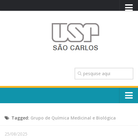
PORTAL USP
WEBMAIL
NEWSLETTER
VIDEOCAST
SISTEMAS USP
TRANSPARÊNCIA
OUVIDORIA
CONTATO
Sobre o Campus
ENGLISH
Tagged:
Grupo de Química Medicinal e Biológica
Escola, Institutos e Órgãos
Conselho Gestor e Dirigentes
Núcleos e Comissões
25/08/2025
História e Números