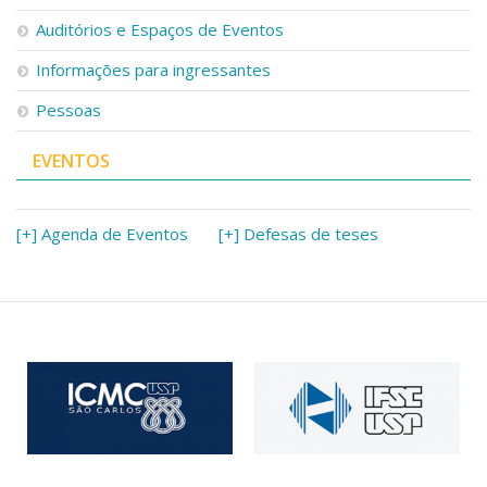
Serviços
Auditórios e Espaços de Eventos
Bibliotecas
Apoio ao Estudante
Informações para ingressantes
Segurança, Trânsito e Prevenção
Pessoas
RH, Administrativo e Financeiro
Outros serviços
EVENTOS
Comunicação
Assessorias e Mídias
Aplicativos e Sites
[+] Agenda de Eventos
[+] Defesas de teses
Jornal da USP
Agenda de Eventos
Defesa de Teses