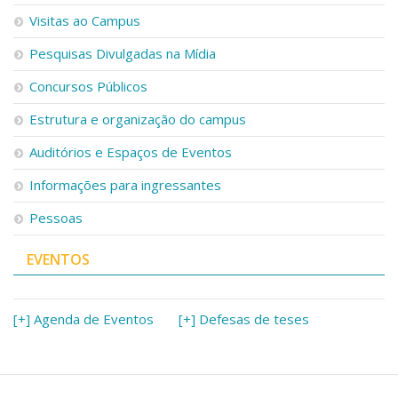
Serviços
Visitas ao Campus
Bibliotecas
Pesquisas Divulgadas na Mídia
Apoio ao Estudante
Segurança, Trânsito e Prevenção
Concursos Públicos
RH, Administrativo e Financeiro
Outros serviços
Estrutura e organização do campus
Comunicação
Auditórios e Espaços de Eventos
Assessorias e Mídias
Aplicativos e Sites
Informações para ingressantes
Jornal da USP
Pessoas
Agenda de Eventos
Defesa de Teses
EVENTOS
[+] Agenda de Eventos
[+] Defesas de teses