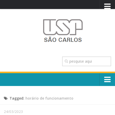
PORTAL USP
WEBMAIL
NEWSLETTER
VIDEOCAST
SISTEMAS USP
TRANSPARÊNCIA
OUVIDORIA
CONTATO
Sobre o Campus
ENGLISH
Tagged:
horário de funcionamento
Escola, Institutos e Órgãos
Conselho Gestor e Dirigentes
Núcleos e Comissões
24/03/2023
História e Números