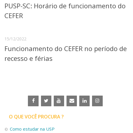
PUSP-SC: Horário de funcionamento do
Telefones e Mapas
Pessoas
CEFER
Ensino
Graduação
Pós-Graduação
15/12/2022
Educação a distância
Funcionamento do CEFER no período de
Cursos de Extensão
recesso e férias
Pesquisa e Inovação
Linhas de Pesquisa
Centros, Núcleos e Projetos em Rede
Pós-doutorado
Iniciação Científica
Transferência de Tecnologia
Empresas Juniores
Extensão à Comunidade
Projetos, Programas e Cursos
O QUE VOCÊ PROCURA ?
Artes, Cultura e Esportes
Museus e Espaços Interativos
Como estudar na USP