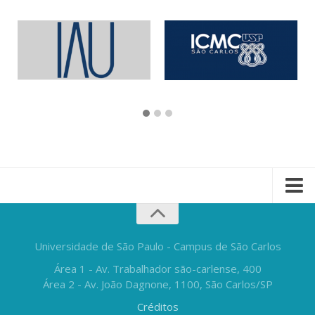
Universidade de São Paulo - Campus de São Carlos
Área 1 - Av. Trabalhador são-carlense, 400
Área 2 - Av. João Dagnone, 1100, São Carlos/SP
Créditos