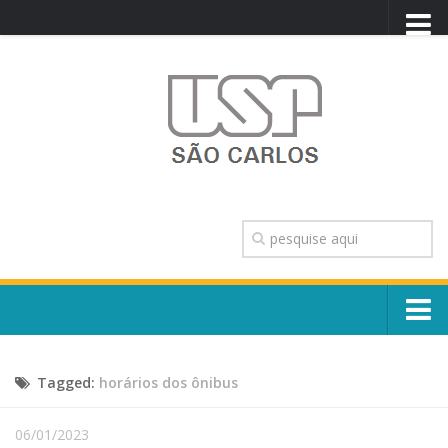
PORTAL USP
WEBMAIL
NEWSLETTER
VIDEOCAST
SISTEMAS USP
TRANSPARÊNCIA
OUVIDORIA
CONTATO
Sobre o Campus
ENGLISH
Tagged:
horários dos ônibus
Escola, Institutos e Órgãos
Conselho Gestor e Dirigentes
Núcleos e Comissões
06/01/2023
História e Números