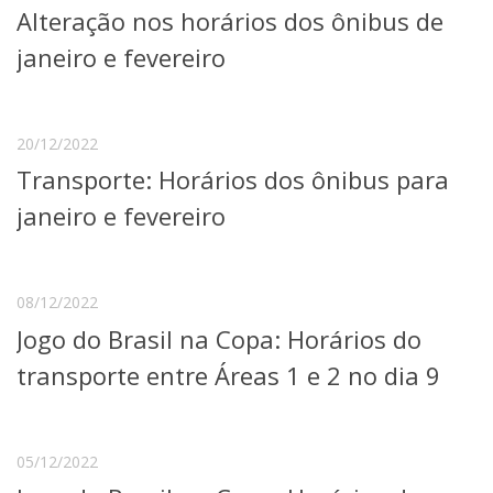
Alteração nos horários dos ônibus de
Telefones e Mapas
Pessoas
janeiro e fevereiro
Ensino
Graduação
Pós-Graduação
20/12/2022
Educação a distância
Transporte: Horários dos ônibus para
Cursos de Extensão
janeiro e fevereiro
Pesquisa e Inovação
Linhas de Pesquisa
Centros, Núcleos e Projetos em Rede
Pós-doutorado
08/12/2022
Iniciação Científica
Jogo do Brasil na Copa: Horários do
Transferência de Tecnologia
Empresas Juniores
transporte entre Áreas 1 e 2 no dia 9
Extensão à Comunidade
Projetos, Programas e Cursos
Artes, Cultura e Esportes
05/12/2022
Museus e Espaços Interativos