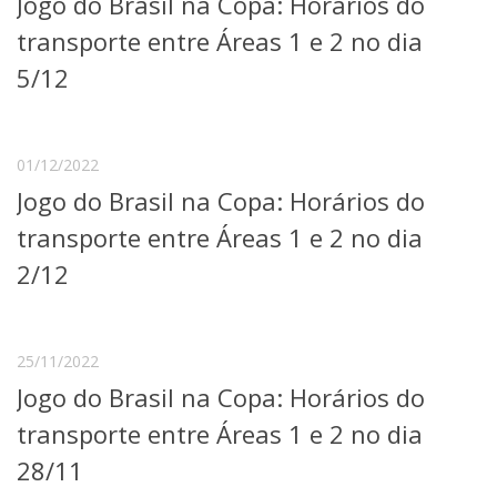
Jogo do Brasil na Copa: Horários do
Serviços
transporte entre Áreas 1 e 2 no dia
Bibliotecas
Apoio ao Estudante
5/12
Segurança, Trânsito e Prevenção
RH, Administrativo e Financeiro
Outros serviços
01/12/2022
Comunicação
Jogo do Brasil na Copa: Horários do
Assessorias e Mídias
Aplicativos e Sites
transporte entre Áreas 1 e 2 no dia
Jornal da USP
2/12
Agenda de Eventos
Defesa de Teses
25/11/2022
Jogo do Brasil na Copa: Horários do
transporte entre Áreas 1 e 2 no dia
28/11