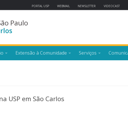
PORTAL USP
WEBMAIL
NEWSLETTER
VIDEOCAST
São Paulo
rlos
ão
Extensão à Comunidade
Serviços
Comunic
 na USP em São Carlos