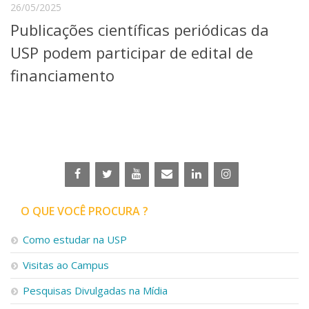
26/05/2025
Telefones e Mapas
Publicações científicas periódicas da
Pessoas
Ensino
USP podem participar de edital de
Graduação
financiamento
Pós-Graduação
Educação a distância
Cursos de Extensão
Pesquisa e Inovação
Linhas de Pesquisa
Centros, Núcleos e Projetos em Rede
Pós-doutorado
Iniciação Científica
O QUE VOCÊ PROCURA ?
Transferência de Tecnologia
Empresas Juniores
Como estudar na USP
Extensão à Comunidade
Visitas ao Campus
Projetos, Programas e Cursos
Artes, Cultura e Esportes
Pesquisas Divulgadas na Mídia
Museus e Espaços Interativos