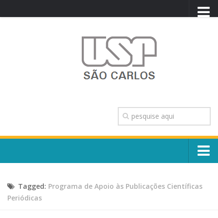
PORTAL USP
WEBMAIL
NEWSLETTER
VIDEOCAST
SISTEMAS USP
TRANSPARÊNCIA
OUVIDORIA
CONTATO
Sobre o Campus
ENGLISH
Tagged:
Programa de Apoio às Publicações Científicas
Escola, Institutos e Órgãos
Conselho Gestor e Dirigentes
Periódicas
Núcleos e Comissões
História e Números