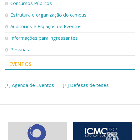
Serviços
Concursos Públicos
Bibliotecas
Estrutura e organização do campus
Apoio ao Estudante
Segurança, Trânsito e Prevenção
Auditórios e Espaços de Eventos
RH, Administrativo e Financeiro
Informações para ingressantes
Outros serviços
Comunicação
Pessoas
Assessorias e Mídias
Aplicativos e Sites
EVENTOS
Jornal da USP
Agenda de Eventos
Defesa de Teses
[+] Agenda de Eventos
[+] Defesas de teses