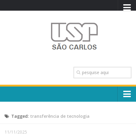
PORTAL USP
WEBMAIL
NEWSLETTER
VIDEOCAST
SISTEMAS USP
TRANSPARÊNCIA
OUVIDORIA
CONTATO
Sobre o Campus
ENGLISH
Tagged:
transferência de tecnologia
Escola, Institutos e Órgãos
Conselho Gestor e Dirigentes
Núcleos e Comissões
11/11/2025
História e Números