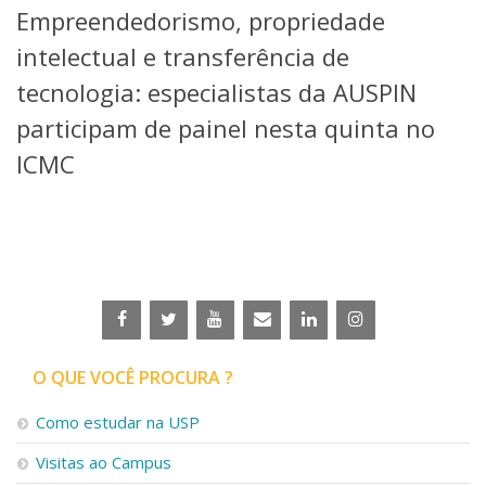
Empreendedorismo, propriedade
Telefones e Mapas
Pessoas
intelectual e transferência de
Ensino
tecnologia: especialistas da AUSPIN
Graduação
participam de painel nesta quinta no
Pós-Graduação
Educação a distância
ICMC
Cursos de Extensão
Pesquisa e Inovação
Linhas de Pesquisa
Centros, Núcleos e Projetos em Rede
Pós-doutorado
Iniciação Científica
Transferência de Tecnologia
Empresas Juniores
O QUE VOCÊ PROCURA ?
Extensão à Comunidade
Projetos, Programas e Cursos
Como estudar na USP
Artes, Cultura e Esportes
Visitas ao Campus
Museus e Espaços Interativos