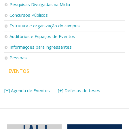
Serviços
Pesquisas Divulgadas na Mídia
Bibliotecas
Concursos Públicos
Apoio ao Estudante
Segurança, Trânsito e Prevenção
Estrutura e organização do campus
RH, Administrativo e Financeiro
Outros serviços
Auditórios e Espaços de Eventos
Comunicação
Informações para ingressantes
Assessorias e Mídias
Pessoas
Aplicativos e Sites
Jornal da USP
Agenda de Eventos
EVENTOS
Defesa de Teses
[+] Agenda de Eventos
[+] Defesas de teses