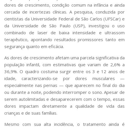
Serviços
dores de crescimento, condição comum na infância e ainda
Bibliotecas
cercada de incertezas clínicas. A pesquisa, conduzida por
Apoio ao Estudante
cientistas da Universidade Federal de São Carlos (UFSCar) e
Segurança, Trânsito e Prevenção
da Universidade de São Paulo (USP), investigou o uso
RH, Administrativo e Financeiro
combinado de laser de baixa intensidade e ultrassom
Outros serviços
terapêutico, apontando resultados promissores tanto em
Comunicação
segurança quanto em eficácia.
Assessorias e Mídias
As dores de crescimento afetam uma parcela significativa da
Aplicativos e Sites
população infantil, com estimativas que variam de 2,6% a
Jornal da USP
Agenda de Eventos
36,9%. O quadro costuma surgir entre os 3 e 12 anos de
Defesa de Teses
idade, caracterizando-se por dores musculares —
especialmente nas pernas — que aparecem no final do dia
ou durante a noite, podendo interromper o sono. Apesar de
serem autolimitadas e desaparecerem com o tempo, essas
dores impactam diretamente a qualidade de vida das
crianças e de suas famílias.
Mesmo com sua alta incidência, o tratamento ainda é