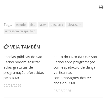
Tags:
estudo
ifsc
laser
pesquisa
ultrassom
ultrassom terapêutico
VEJA TAMBÉM ...
Escolas públicas de São
Festa do Livro da USP São
Carlos podem solicitar
Carlos abre programação
aulas gratuitas de
com espetáculo de dança
programação oferecidas
vertical nas
pelo ICMC
comemorações dos 55
anos do ICMC
06/08/2026
06/08/2026