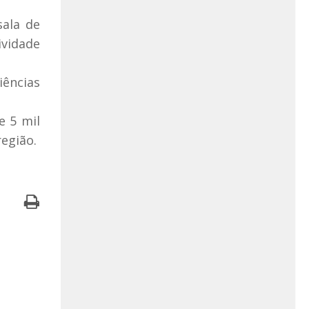
sala de
ividade
iências
e 5 mil
região.