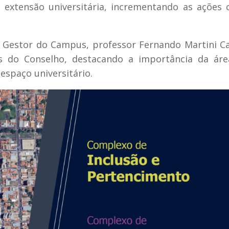
 extensão universitária, incrementando as ações
o Gestor do Campus, professor Fernando Martini C
 do Conselho, destacando a importância da áre
espaço universitário.