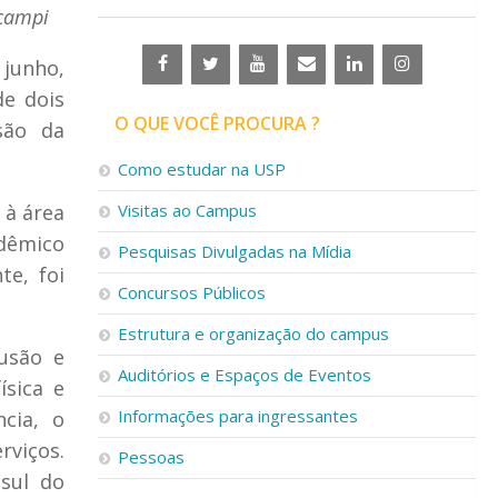
 campi
 junho,
de dois
O QUE VOCÊ PROCURA ?
são da
Como estudar na USP
 à área
Visitas ao Campus
dêmico
Pesquisas Divulgadas na Mídia
te, foi
Concursos Públicos
Estrutura e organização do campus
usão e
Auditórios e Espaços de Eventos
sica e
Informações para ingressantes
ncia, o
viços.
Pessoas
 sul do