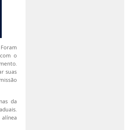
. Foram
 com o
imento.
ar suas
missão
rnas da
aduais.
 alínea