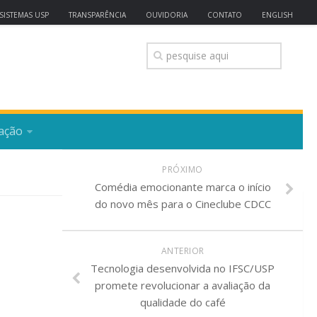
SISTEMAS USP
TRANSPARÊNCIA
OUVIDORIA
CONTATO
ENGLISH
ação
PRÓXIMO
Comédia emocionante marca o início
do novo mês para o Cineclube CDCC
ANTERIOR
Tecnologia desenvolvida no IFSC/USP
promete revolucionar a avaliação da
qualidade do café