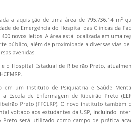
vada a aquisição de uma área de 795.736,14 m² q
dade de Emergência do Hospital das Clínicas da Fa
400 novos leitos. A área está localizada em uma re
rte público, além de proximidade a diversas vias de
ersas avenidas.
a e o Hospital Estadual de Ribeirão Preto, atualme
o HCFMRP.
o em um Instituto de Psiquiatria e Saúde Menta
P, a Escola de Enfermagem de Ribeirão Preto (EE
 Ribeirão Preto (FFCLRP). O novo instituto também 
al voltado aos estudantes da USP, incluindo inte
ão Preto será utilizado como campo de prática ac