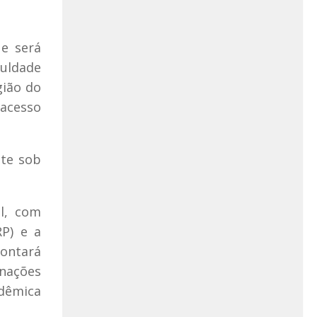
ue será
culdade
gião do
 acesso
nte sob
l, com
RP) e a
contará
rnações
adêmica