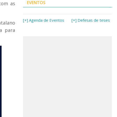
EVENTOS
 com as
[+] Agenda de Eventos
[+] Defesas de teses
atalano
a para