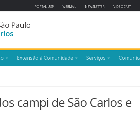
PORTAL USP
WEBMAIL
NEWSLETTER
VIDEOCAST
São Paulo
rlos
ão
Extensão à Comunidade
Serviços
Comunic
os campi de São Carlos e