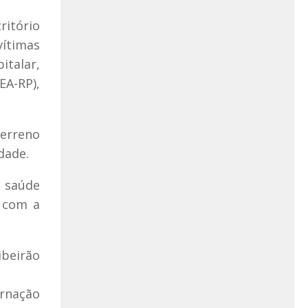
ritório
vítimas
italar,
A-RP),
terreno
dade.
 saúde
a com a
ibeirão
ernação