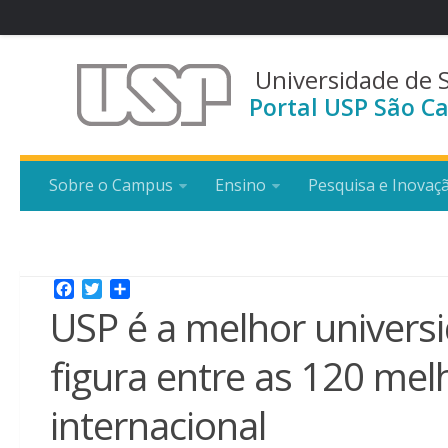
Universidade de 
Portal USP São Ca
Sobre o Campus
Ensino
Pesquisa e Inovaç
Facebook
Twitter
Share
USP é a melhor univers
figura entre as 120 me
internacional