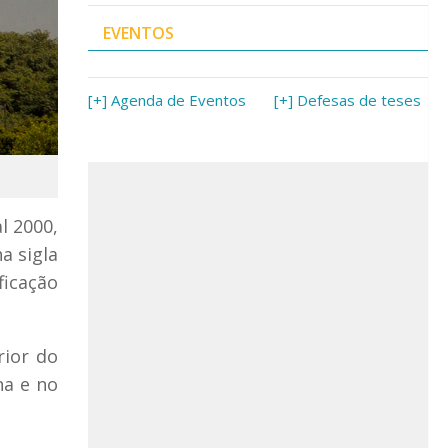
EVENTOS
[+] Agenda de Eventos
[+] Defesas de teses
l 2000,
a sigla
ficação
rior do
na e no