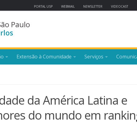
PORTAL USP
WEBMAIL
NEWSLETTER
VIDEOCAST
São Paulo
rlos
ão
Extensão à Comunidade
Serviços
Comunic
idade da América Latina e
lhores do mundo em rankin