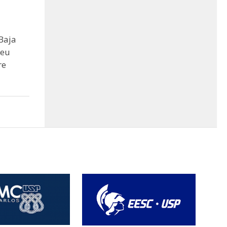
Baja
seu
re