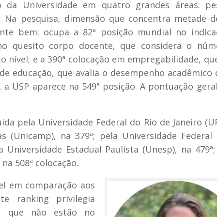
 da Universidade em quatro grandes áreas: pes
e. Na pesquisa, dimensão que concentra metade d
mente bem: ocupa a 82ª posição mundial no indic
ar no quesito corpo docente, que considera o nú
o nível; e a 390ª colocação em empregabilidade, q
a de educação, que avalia o desempenho acadêmico 
 a USP aparece na 549ª posição. A pontuação geral
uida pela Universidade Federal do Rio de Janeiro (UF
s (Unicamp), na 379ª; pela Universidade Federal
 Universidade Estadual Paulista (Unesp), na 479ª;
 na 508ª colocação.
vel em comparação aos
e ranking privilegia
ões que não estão no