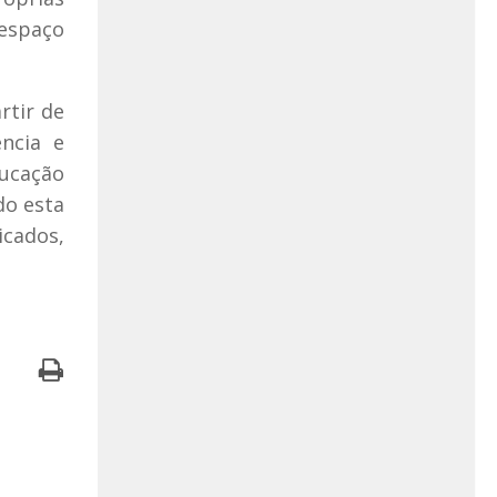
 espaço
rtir de
ncia e
ducação
do esta
icados,