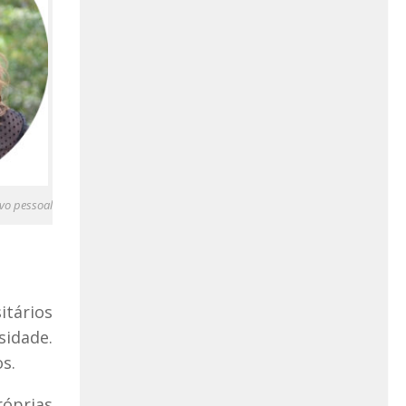
ivo pessoal
itários
sidade.
s.
róprias