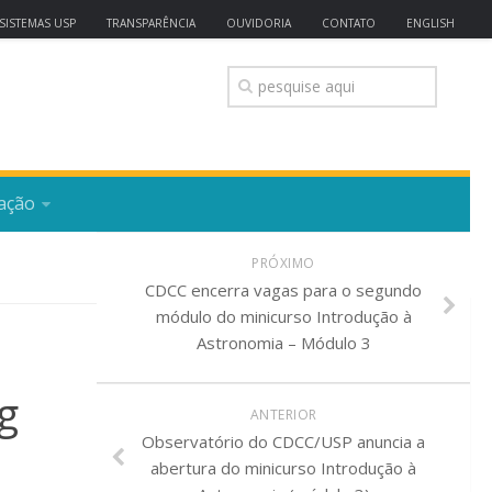
SISTEMAS USP
TRANSPARÊNCIA
OUVIDORIA
CONTATO
ENGLISH
ação
PRÓXIMO
CDCC encerra vagas para o segundo
módulo do minicurso Introdução à
Astronomia – Módulo 3
g
ANTERIOR
Observatório do CDCC/USP anuncia a
abertura do minicurso Introdução à