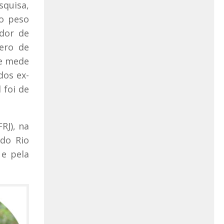
quisa,
o peso
ador de
mero de
ue mede
dos ex-
 foi de
RJ), na
 do Rio
 e pela