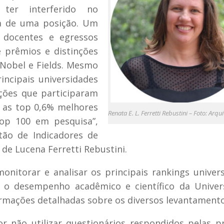
er interferido no
a de uma posição. Um
docentes e egressos
e prêmios e distinções
 Nobel e Fields. Mesmo
incipais universidades
ições que participaram
 as top 0,6% melhores
Renata E. L. Ferretti Rebustini – Foto: Arqu
top 100 em pesquisa”,
tão de Indicadores de
de Lucena Ferretti Rebustini.
nitorar e analisar os principais rankings univers
 o desempenho acadêmico e científico da Univer
formações detalhadas sobre os diversos levantamento
 não utilizar questionários respondidos pelas p