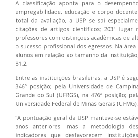
A classificação aponta para o desempenho
empregabilidade, educação e corpo docent
total da avaliação, a USP se sai especial
citações de artigos científicos; 203º lug
professores com distinções acadêmicas de alt
o sucesso profissional dos egressos. Na áre
alunos em relação ao tamanho da instituição,
81,2.
Entre as instituições brasileiras, a USP é seg
346ª posição; pela Universidade de Campina
Grande do Sul (UFRGS), na 476ª posição; pela
Universidade Federal de Minas Gerais (UFMG),
“A pontuação geral da USP manteve-se está
anos anteriores, mas a metodologia dest
indicadores que desfavorecem instituiç